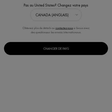
Pas au United States? Changez votre pays
Obtenez plus de détails ou
contactez-nous
si bvous avez
des questionssur les envois internationaux.
CHANGER DE PAYS
AQUASOURCE GEL SPA NUIT REPULPANT
Un baume nuit triple effet - réhydrate, lisse et apaise
Discontinued
Réhydratez votre peau durant la nuit avec Aquasource night spa -
un baume gélifi&eacut ...
Lire plus
4.7
(386)
Écrire un avis
Poser une question