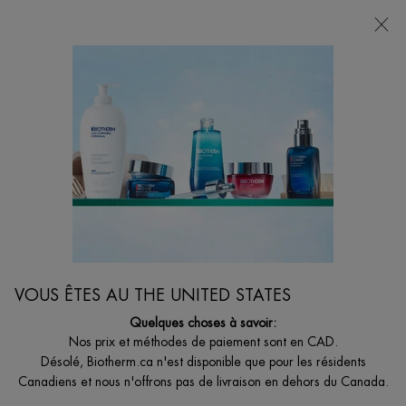
VOTRE CHOIX DE CADEAU AVEC ACHATS DE
135$ ET +
0
MON
0 PRODUCT I
BOUTIQUES
PANIER
Je suis à la recherche de...
Reche
Main content
Accueil
Discontinué
DISCONTINUÉ
VOUS ÊTES AU THE UNITED STATES
Quelques choses à savoir:
Nos prix et méthodes de paiement sont en CAD.
Désolé, Biotherm.ca n'est disponible que pour les résidents
Canadiens et nous n'offrons pas de livraison en dehors du Canada.