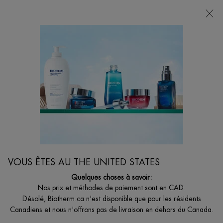
VOTRE CHOIX DE CADEAU AVEC ACHATS DE
135$ ET +
0
MON
0 PRODUCT I
BOUTIQUES
PANIER
Je suis à la recherche de...
Reche
Main content
Pour elle
...
COFFRETS
Cadeaux Pour
Sort:
AFFINER
FILTERS MENU
VOUS ÊTES AU THE UNITED STATES
Quelques choses à savoir:
9 produits
Nos prix et méthodes de paiement sont en CAD.
Désolé, Biotherm.ca n'est disponible que pour les résidents
Canadiens et nous n'offrons pas de livraison en dehors du Canada.