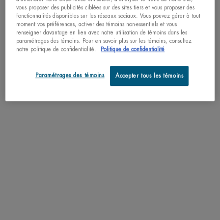
vous proposer des publicités ciblées sur des sites tiers et vous proposer des
fonctionnalités disponibles sur les réseaux sociaux. Vous pouvez gérer à tout
moment vos préférences, activer des témoins non-essentiels et vous
renseigner davantage en lien avec notre utilisation de témoins dans les
paramétrages des témoins. Pour en savoir plus sur les témoins, consultez
notre politique de confidentialité.
Politique de confidentialité
Paramétrages des témoins
Accepter tous les témoins
ENSEMBLE PARFUM ET SOINS
ENSEMBLE PARFUM ET SOINS
POUR LE CORPS EAU
POUR LE CORPS EAU
VITAMINÉE CITRUS TONIC
VITAMINÉE PULSATION BERRY
Eau Vitaminée Citrus Tonic Fragrance
Ensemble parfum et soins pour le
BIOTHERM
BIOTHERM
and Body Care Set
corps Eau Vitaminée Pulsation Berry
Biotherm
0.0
(0)
0.0
(0)
68,00 $
68,00 $