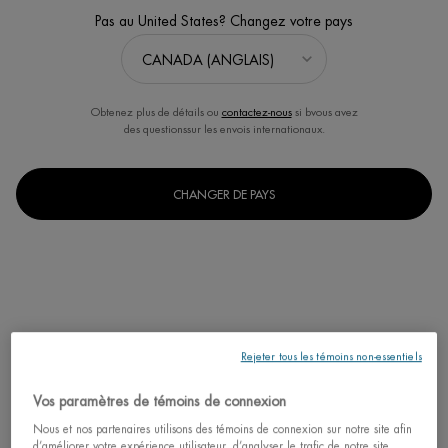
Pas au United States? Changez votre pays
Obtenez plus de détails ou
contactez-nous
si bvous avez
des questionssur les envois internationaux.
ENSEMBLE PARFUM ET SOINS
CHANGER DE PAYS
POUR LE CORPS EAU
VITAMINÉE ÉNERGIE ABRICOT
Ensemble parfum et soins pour le
corps Eau Vitaminée Énergie Abricot
Biotherm
0.0
(0)
68,00 $
Rejeter tous les témoins non-essentiels
Vos paramètres de témoins de connexion
ENSEMBLE PARFU
J'ACHÈTE
Nous et nos partenaires utilisons des témoins de connexion sur notre site afin
d’améliorer votre expérience utilisateur, d’analyser le trafic de notre site,