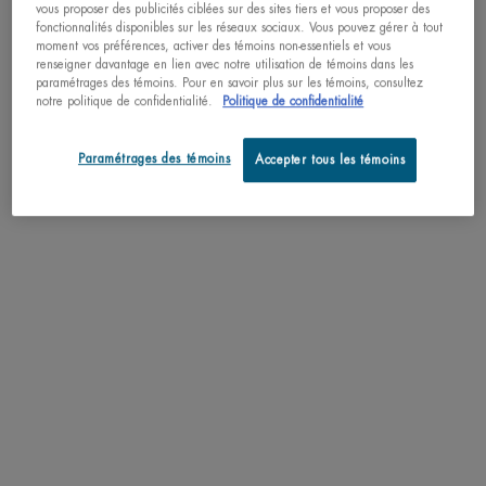
vous proposer des publicités ciblées sur des sites tiers et vous proposer des
fonctionnalités disponibles sur les réseaux sociaux. Vous pouvez gérer à tout
moment vos préférences, activer des témoins non-essentiels et vous
EXCLUSIVITÉ EN
renseigner davantage en lien avec notre utilisation de témoins dans les
LIGNE
paramétrages des témoins. Pour en savoir plus sur les témoins, consultez
notre politique de confidentialité.
Politique de confidentialité
Paramétrages des témoins
Accepter tous les témoins
AQUAPOWER ICE COOLING
AQUAPOWER GEL DOUCHE
EFFECT ANTI-TRANSPIRANT
48H Deodorant Anti-Transpirant pour
Gel douche rafraîchissant & purifiant
Homme
pour corps et cheveux
4.5
(15)
4.6
(14)
Une taille disponible
Une taille disponible
75ML / 2.53 FL.OZ.
200ML / 6.76 FL.OZ.
33,00 $
38,00 $