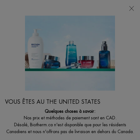
VOTRE CHOIX DE CADEAU AVEC ACHATS DE
135$ ET +
0
MON
0 PRODUCT I
BOUTIQUES
PANIER
Je suis à la recherche de...
Reche
Main content
Soins pour le corps
...
HOMMES
Soins Pour Le Visage, Corps & Rasage
Sort:
AFFINER
FILTERS MENU
VOUS ÊTES AU THE UNITED STATES
Quelques choses à savoir:
6 produits
Nos prix et méthodes de paiement sont en CAD.
Désolé, Biotherm.ca n'est disponible que pour les résidents
Canadiens et nous n'offrons pas de livraison en dehors du Canada.