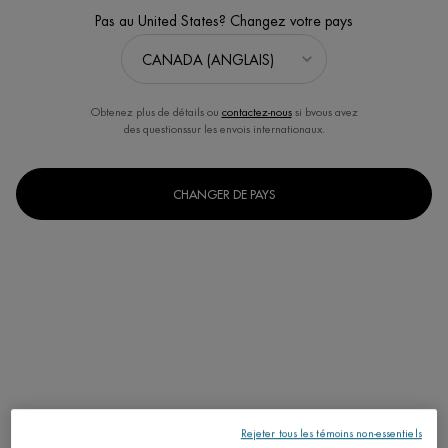
Pas au United States? Changez votre pays
Obtenez plus de détails ou
contactez-nous
si bvous avez
des questionssur les envois internationaux.
CHANGER DE PAYS
CADEAU EXCLUSIF
VOTRE CADEAU POUR TOUTE COMMANDE DE
135 $+​
Choisissez votre cadeau gratuit pour toute commande de 135 $ après rabais :​
Cadeau Aquasource pour Femme
: Aquasource Hyalu Plump Gel 20 ml,
Aquasource Night Spa 20 ml, Lait Corporel 40 ml, Life Plankton Elixir
Rejeter tous les témoins non-essentiels
Bioserum 7 ml, Pochette exclusive​