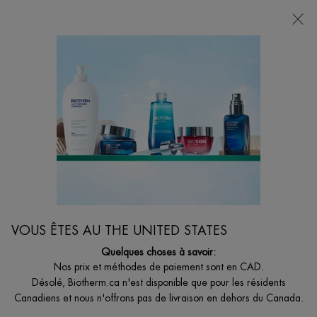
VOTRE CHOIX DE CADEAU AVEC ACHATS DE
135$ ET +
0
MON
0 PRODUCT I
BOUTIQUES
PANIER
Je suis à la recherche de...
Reche
Main content
OFFRES SPÉCIALES ET ÉVÉNEMENTS
Profitez de la livraison gratuite pour tout achat en ligne de 49 $ et
plus
VOUS ÊTES AU THE UNITED STATES
Quelques choses à savoir:
Nos prix et méthodes de paiement sont en CAD.
Désolé, Biotherm.ca n'est disponible que pour les résidents
Canadiens et nous n'offrons pas de livraison en dehors du Canada.