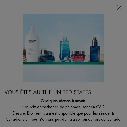
VOTRE CHOIX DE CADEAU AVEC ACHATS DE
135$ ET +
Main content
0
MON
0 PRODUCT I
BOUTIQUES
PANIER
Je suis à la recherche de...
Reche
VOUS ÊTES AU THE UNITED STATES
Quelques choses à savoir:
Nos prix et méthodes de paiement sont en CAD.
Désolé, Biotherm.ca n'est disponible que pour les résidents
Canadiens et nous n'offrons pas de livraison en dehors du Canada.