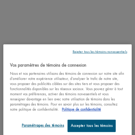
Rejeter tous les témoins non-essentiels
Vos paramètres de témoins de connexion
Pourquoi magasiner chez nous?
Nous et nos partenaires utilisons des témoins de connexion sur notre site afin
﹆ Satisfaction garantie: 30 jours pour retourner vos achats
d’améliorer votre expérience utilisateur, d’analyser le trafic de notre site,
﹆ Cadeaux avec achats disponibles
vous proposer des publicités ciblées sur des sites tiers et vous proposer des
﹆ Livraison gratuite pour tout achat de 49$ ou plus
fonctionnalités disponibles sur les réseaux sociaux. Vous pouvez gérer à tout
﹆ Paiement sécurisé : Profitez d’options de paiement hautement
moment vos préférences, activer des témoins non-essentiels et vous
renseigner davantage en lien avec notre utilisation de témoins dans les
sécurisées
paramétrages des témoins. Pour en savoir plus sur les témoins, consultez
notre politique de confidentialité.
Politique de confidentialité
Comprenez la nature spécifique de votre peau
Essayez notre diagnostic de la peau personnalisé et recevez
Paramétrages des témoins
Accepter tous les témoins
votre unique recommandation de produits faite pour vous!
SCANNEZ VOTRE PEAU ICI