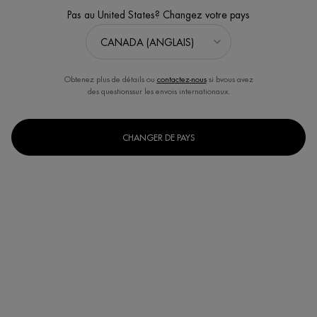
(0)
Écrire un avis
Poser une question
Pas au United States? Changez votre pays
NOUVEAU
Obtenez plus de détails ou
contactez-nous
si bvous avez
des questionssur les envois internationaux.
CHANGER DE PAYS