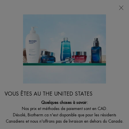
VOTRE CHOIX DE CADEAU AVEC ACHATS DE
135$ ET +
0
MON
0 PRODUCT I
BOUTIQUES
PANIER
Je suis à la recherche de...
Reche
Main content
Accueil
COFFRETS
THE BIOTHERM DROP™ - POWER DROP POUR
HOMMES
Votre nouveau partenaire de conditionnement physique pour une
peau et un corps en pleine forme
VOUS ÊTES AU THE UNITED STATES
55,00 $
Quelques choses à savoir:
Nos prix et méthodes de paiement sont en CAD.
Plus qu’une simple bouteille d’eau réutilisable pour le sport, Biotherm
Désolé, Biotherm.ca n'est disponible que pour les résidents
Drop&trad ...
Lire plus
Canadiens et nous n'offrons pas de livraison en dehors du Canada.