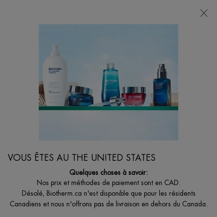
LIVRAISON GRATUITE AVEC 49$+
0
MON
0 PRODUCT I
BOUTIQUES
PANIER
Je suis à la recherche de...
Reche
Main content
Accueil
ÉVÈNEMENT D'AUTOMNE
DISCONTINUÉ
VOUS ÊTES AU THE UNITED STATES
Quelques choses à savoir:
Nos prix et méthodes de paiement sont en CAD.
Désolé, Biotherm.ca n'est disponible que pour les résidents
Canadiens et nous n'offrons pas de livraison en dehors du Canada.