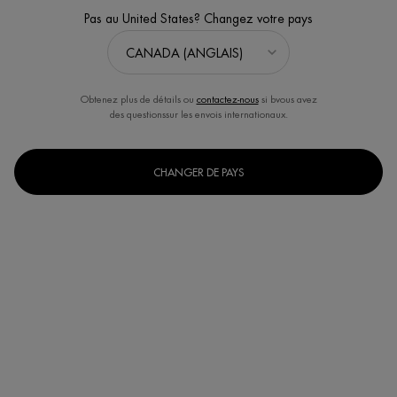
Pas au United States? Changez votre pays
Obtenez plus de détails ou
contactez-nous
si bvous avez
des questionssur les envois internationaux.
CHANGER DE PAYS
BLUE THERAPY UPLIFT CRÈME DE NUIT
RAFFERMISSANTE
Lift & Fermeté - Crème de nuit raffermissante et anti-âge
Discontinued
Restaure, enveloppe et lisse la peau en profondeur avec une
sensation de confort Ce qui est uniqu ...
Lire plus