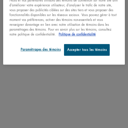
Nous et nos partenaires utilisons des témoins de connexion sur notre site afin
TEXTURE
d’améliorer votre expérience utilisateur, d’analyser le trafic de notre site,
vous proposer des publicités ciblées sur des sites tiers et vous proposer des
fonctionnalités disponibles sur les réseaux sociaux. Vous pouvez gérer à tout
APPLICATION
moment vos préférences, activer des témoins non-essentiels et vous
renseigner davantage en lien avec notre utilisation de témoins dans les
paramétrages des témoins. Pour en savoir plus sur les témoins, consultez
INGRÉDIENTS
notre politique de confidentialité.
Politique de confidentialité
LIFE PLANKTON™
Paramétrages des témoins
Accepter tous les témoins
LIVRAISON ET RETOURS
PDP Slot 3 section Einstein complete your routine
How to apply
PDP BRAND VIDEO
Ingredient
faq
skincare Efficiency
COMPAREZ AVEC DES PRODUITS SIMILAIRES
PDP Slot 1 Section - You may also like
PDP Product Social Links Mobile
SHARE ON FACEBOOK
SHARE ON TWITTER
SHARE ON PINTEREST
PDP Reviews
COMMENTAIRES
QUESTIONS & RÉPONSES