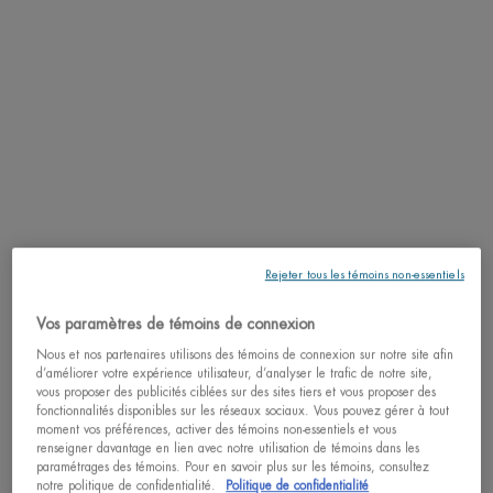
Masque hydratant à l'acide hyaluronique pour
tous les types de peau
4.8
(113)
Une taille disponible
MASK
J'ACHÈTE
15,00 $
AQUA BOUNCE FLASH MASQ
Rejeter tous les témoins non-essentiels
Vos paramètres de témoins de connexion
PDP Tabs
DESCRIPTION
Nous et nos partenaires utilisons des témoins de connexion sur notre site afin
d’améliorer votre expérience utilisateur, d’analyser le trafic de notre site,
Personnalisez votre hydratation en adoptant votre nouvelle équation super
vous proposer des publicités ciblées sur des sites tiers et vous proposer des
peau enrichie en Acide Hyaluronique. Véritable concentré d'hydratation et de
fonctionnalités disponibles sur les réseaux sociaux. Vous pouvez gérer à tout
moment vos préférences, activer des témoins non-essentiels et vous
densité, le gel hydratant Aqua Bounce aide à assouplir la peau et lui faire
renseigner davantage en lien avec notre utilisation de témoins dans les
retrouver son rebond naturel : la peau parait visiblement liftée, plus souple et
paramétrages des témoins. Pour en savoir plus sur les témoins, consultez
totalement hydratée.
notre politique de confidentialité.
Politique de confidentialité