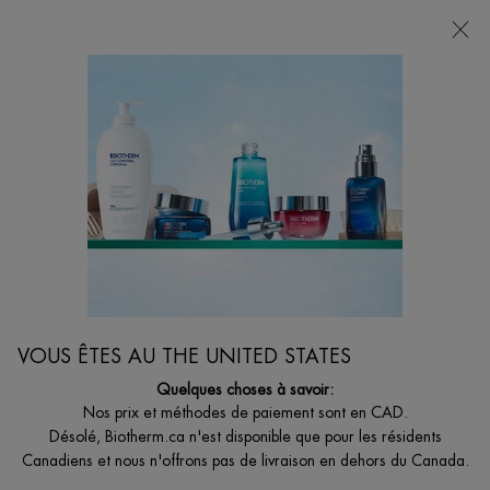
LIVRAISON GRATUITE AVEC 49$+
0
MON
0 PRODUCT I
BOUTIQUES
PANIER
Je suis à la recherche de...
Reche
Main content
Accueil
FEMMES
AQUA BOUNCE CONCENTRATÉ REPULPANT
Gel Hydratation & Rebond
47,00 $
Hors stock
VOUS ÊTES AU THE UNITED STATES
Personnalisez votre hydratation en adoptant votre nouvelle équation
Quelques choses à savoir:
super peau enrichie en Acide Hy ...
Lire plus
Nos prix et méthodes de paiement sont en CAD.
Désolé, Biotherm.ca n'est disponible que pour les résidents
4.3
(306)
Écrire un avis
Poser une question
Canadiens et nous n'offrons pas de livraison en dehors du Canada.