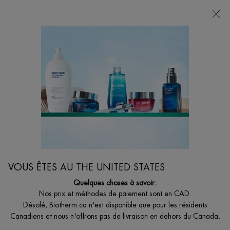
VOTRE CHOIX DE CADEAU AVEC ACHATS DE
135$ ET +
0
MON
0 PRODUCT I
BOUTIQUES
PANIER
Je suis à la recherche de...
Reche
Main content
Accueil
FEMMES
NOUVEAU
AQUASOURCE+ ÉCLAT VITAMINÉ​ GOUTTES
HYDRA-BRONZANTES​
VOUS ÊTES AU THE UNITED STATES
Pour un hâle d'apparence naturelle en 4 heures et 8 heures
Quelques choses à savoir:
d'hydratation vitaminée.
Nos prix et méthodes de paiement sont en CAD.
55,00 $
Désolé, Biotherm.ca n'est disponible que pour les résidents
Canadiens et nous n'offrons pas de livraison en dehors du Canada.
Les gouttes Hydra-Bronze Aquasource+ Vitamin Glow offrent un
autobronzant personnalisé gradue ...