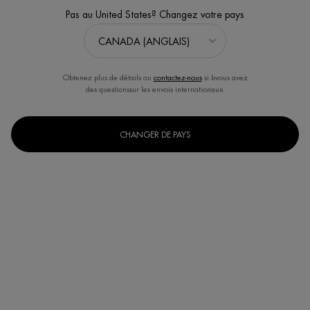
Lire plus
Pas au United States? Changez votre pays
4.7
(53)
Écrire un avis
Poser une question
Obtenez plus de détails ou
contactez-nous
si bvous avez
FORMULE OPTIMISÉE
des questionssur les envois internationaux.
CHANGER DE PAYS