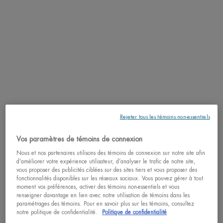
Aquasource enrichie en vitamine B3 à hauteur de
2 500 mg.
4.1
(12)
Choix de Taille
J'ACHÈTE
37,00 $
GEL AQUASOURCE+ VITAMI
Rejeter tous les témoins non-essentiels
HYDRATANT ENRICHI DE GEL FRAIS
ÉLECTROLYTIQUE AQUASOURCE+ 100H
Vos paramètres de témoins de connexion
Hydratant enrichi de gel frais électrolytique
AQUASOURCE+ 100H supplémenté avec mélange
Nous et nos partenaires utilisons des témoins de connexion sur notre site afin
d’électrolytes 7000 MG
d’améliorer votre expérience utilisateur, d’analyser le trafic de notre site,
vous proposer des publicités ciblées sur des sites tiers et vous proposer des
4.5
(58)
fonctionnalités disponibles sur les réseaux sociaux. Vous pouvez gérer à tout
Une taille disponible
moment vos préférences, activer des témoins non-essentiels et vous
renseigner davantage en lien avec notre utilisation de témoins dans les
100ML / 3.38 FL.OZ.
paramétrages des témoins. Pour en savoir plus sur les témoins, consultez
notre politique de confidentialité.
Politique de confidentialité