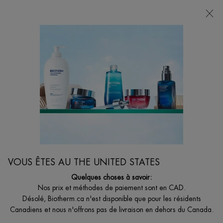
VOTRE CHOIX DE CADEAU AVEC ACHATS DE
135$ ET +
0
MON
0 PRODUCT I
BOUTIQUES
PANIER
Je suis à la recherche de...
Reche
Main content
Accueil
FEMMES
BIOSOURCE MOUSSE PEAU SÈCHE
Crème moussante nettoyante adoucissante
41,00 $
VOUS ÊTES AU THE UNITED STATES
Une crème qui mousse au contact de l’eau pour nettoyer et purifier
Quelques choses à savoir:
la peau. Laisse la peau sèche ét ...
Lire plus
Nos prix et méthodes de paiement sont en CAD.
Désolé, Biotherm.ca n'est disponible que pour les résidents
4.7
(56)
Écrire un avis
Poser une question
Canadiens et nous n'offrons pas de livraison en dehors du Canada.