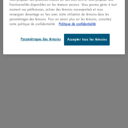
Découvrez des formules efficaces pour améliorer votre routine.
fonctionnalités disponibles sur les réseaux sociaux. Vous pouvez gérer à tout
moment vos préférences, activer des témoins non-essentiels et vous
renseigner davantage en lien avec notre utilisation de témoins dans les
paramétrages des témoins. Pour en savoir plus sur les témoins, consultez
NEW
notre politique de confidentialité.
Politique de confidentialité
DESIGN,
SAME
FORMULA
Paramétrages des témoins
Accepter tous les témoins
NOUVEAU
BIOSOURCE TONER
CRÈME A
PEAU SÈCHE
POUR LE
AQUASOURCE CRÈME
BIOM
Lotion confort - peau sèche
Soin anti dessé
CICA NUTRI AVEC
des o
CENTELLA ASIATICA
Crème hydratante 48h pour
peaux sèches avec Centella
4.8
(38)
4.8
(93)
Asiatica
Une taille disponible
Choix de Tail
4.7
(235)
200ML / 6.76 FL.OZ.
Choix de Taille
42,00 $
19,0