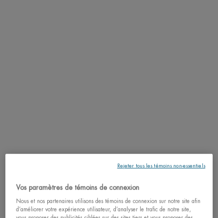
Une crème qui mousse au contact de l’eau pour nettoyer et purifier la peau.
Laisse la peau sèche étonnamment propre, souple et confortable.
RÉSULTATS
TEXTURE
APPLICATION
INGRÉDIENTS
LIFE PLANKTON™
LIVRAISON ET RETOURS
Rejeter tous les témoins non-essentiels
Vos paramètres de témoins de connexion
COMPLETEZ LA ROUTINE
PDP Slot 3 section Einstein complete your routine
Nous et nos partenaires utilisons des témoins de connexion sur notre site afin
d’améliorer votre expérience utilisateur, d’analyser le trafic de notre site,
vous proposer des publicités ciblées sur des sites tiers et vous proposer des