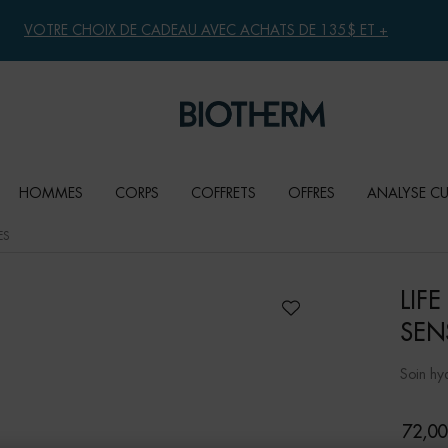
VOTRE CHOIX DE CADEAU AVEC ACHATS DE 135$ ET +
HOMMES
CORPS
COFFRETS
OFFRES
ANALYSE C
ES
LIF
SEN
Soin hy
72,00