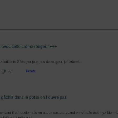
, avec cette crème rougeur +++
e l’utilisais 2 fois par jour, pas de rougeur, je l’adorais.
Signaler
(
0
)
 gâchis dans le pot si on l ouvre pas
endant il est ecolo mais en aucun cas car quand on retire le tout il ya bien ri
si on ne l ouvre pas..