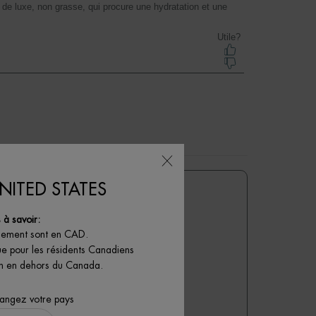
le
le
le
le
ulaire
formulaire
formulaire
formulaire
formulaire
de
de
de
de
ission.
soumission.
soumission.
soumission.
soumission.
 5
NITED STATES
le
à savoir:
iement sont en CAD.
ue pour les résidents Canadiens
k Aquasource Biosensitive.
son en dehors du Canada.
ONTRIBUTEURS
hangez votre pays