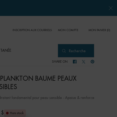
INSCRIPTION AUX COURRIELS
MON PANIER
0
MON COMPTE
0 PRODUCT IN CART
UTANÉE
Recherche
SHARE ON
SHARE ON FACEBOOK
SHARE ON TWITTER
SHARE ON PINTER
E PLANKTON BAUME PEAUX
SIBLES
dratant fondamental pour peau sensible - Apaise & renforce
 $
Hors stock