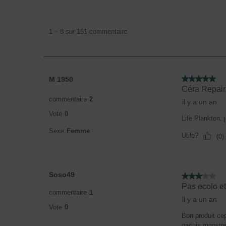
1
à
1
–
8 sur 151
commentaire
8
sur
151
commentaire.
M 1950
5 étoile(s) sur 5.
Céra Repair
commentaire
2
il y a un an
Vote
0
Life Plankton, j
Sexe
Femme
Utile?
(
0
)
Soso49
3 étoile(s) sur 5.
Pas ecolo et
commentaire
1
il y a un an
Vote
0
Bon produit cep
gachis monstre 