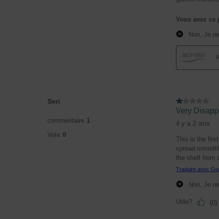
Vous avez ce 
Non, Je n
A
Seri
1 étoile(s) sur 5.
Very Disapp
commentaire
1
il y a 2 ans
Vote
0
This is the firs
spread smoothly
the shelf from 
Traduire avec Go
Non, Je n
Utile?
(
0
)