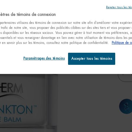
Un baum
Rejeter tous les t
peaux se
ètres de témoins de connexion
artenaires utilisons des témoins de connexion sur notre site afin d’améliorer votre expérienc
 trafic de notre site, vous proposer des publicités ciblées sur des sites tiers et vous proposer
tés disponibles sur les réseaux sociaux. Vous pouvez gérer à tout moment vos préférences, a
essentiels et vous renseigner davantage en lien avec notre utilisation de témoins dans les 
 en savoir plus sur les témoins, consultez notre politique de confidentialité.
Politique de c
One taille only
50ml /
fl.oz.
72,
Paramétrages des témoins
Accepter tous les témoins
Quanti
−