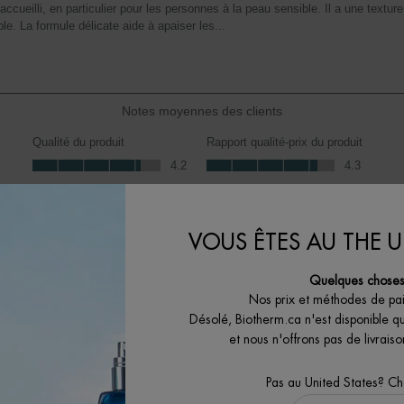
le
form
de
soum
Notes moyennes des clients
Qualité du produit
Rapport qualité-prix du produit
Qualité du produit, 4.2 sur 5
Rapport qualité-prix du produit, 4.3 sur
4.2
4.3
VOUS ÊTES AU THE U
Commentaire négatif le plus uti
Quelques choses 
1 étoile(s) sur 5.
Nos prix et méthodes de pa
Désolé, Biotherm.ca n'est disponible q
Irritating. Please bring bac
et nous n'offrons pas de livrai
Audrey
25 MEILLEURS C
il y a 7 ans
Pas au United States? C