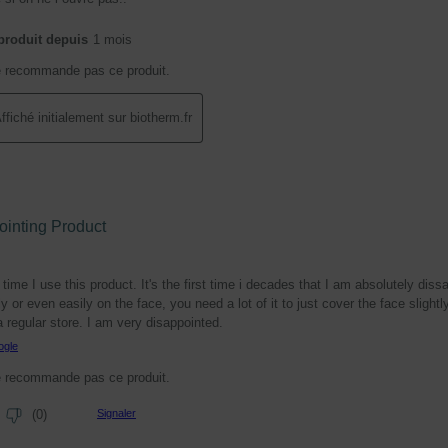
produit depuis
1 mois
e recommande pas ce produit.
ffiché initialement sur biotherm.fr
ointing Product
t time I use this product. It's the first time i decades that I am absolutely diss
 or even easily on the face, you need a lot of it to just cover the face slightly
a regular store. I am very disappointed.
ogle
e recommande pas ce produit.
Signaler
(
0
)