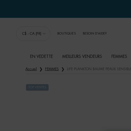
C$ - CA (FR)
BOUTIQUES
BESOIN D'AIDE?
EN VEDETTE
MEILLEURS VENDEURS
FEMMES
Main content
Accueil
FEMMES
LIFE PLANKTON BAUME PEAUX SENSIBL
TOP VENTES