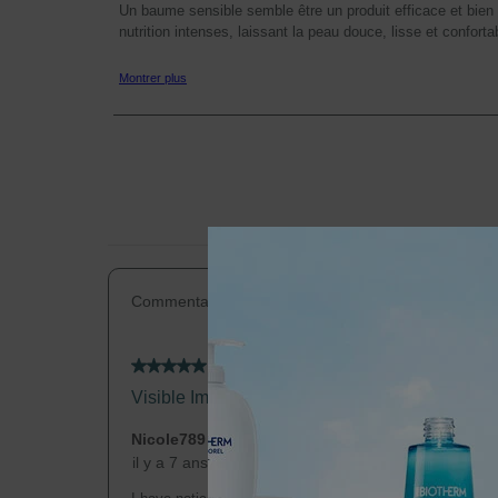
Commentaire positif le plus utile
5 étoile(s) sur 5.
Visible Improvement
Nicole789
il y a 7 ans