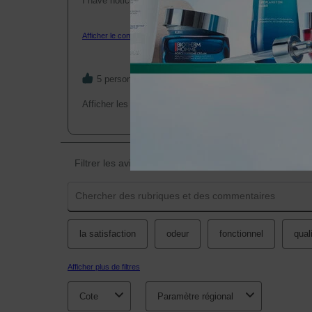
I have noticed a visible improvement in the texture of m
unnoticeable, and my skin’s redness has dissipated. A b
has also started clearing up since I began using this prod
Afficher le commentaire au complet
during the day when I am not going to wear makeup, beca
makeup. Overall, I really like this product because of the 
continue to order.
5 personnes ont trouvé cela utile.
Afficher les avis : 
5 et 4
Filtrer les avis
Zone de recherche de sujet et d'avis
la satisfaction
odeur
fonctionnel
qual
Afficher plus de filtres
Cote
Paramètre régional