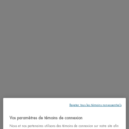
SCANNEZ VOTRE PEAU ICI
PDP Tabs
DESCRIPTION
Gel contour des yeux rafraîchissant et confortable. Testé sous contrôle
ophtalmologique. Effet rafraîchissant anti-fatigue. Enrichi en Caféine, Life
Plankton™ et dérivés de Menthol pour réduire les poches sous les yeux, un
effet apaisant et hydratant.
RÉSULTATS
TEXTURE
APPLICATION
Rejeter tous les témoins non-essentiels
INGRÉDIENTS
Vos paramètres de témoins de connexion
Nous et nos partenaires utilisons des témoins de connexion sur notre site afin