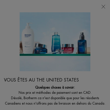
VOTRE CHOIX DE CADEAU AVEC ACHATS DE
135$ ET +
0
MON
0 PRODUCT I
BOUTIQUES
PANIER
Je suis à la recherche de...
Reche
Main content
Accueil
HOMMES
AQUAPOWER SOINS YEUX ANTI POCHES
Soin Hydratant Regard Anti-Poches
39,00 $
VOUS ÊTES AU THE UNITED STATES
Gel contour des yeux rafraîchissant et confortable. Testé sous
Quelques choses à savoir:
contrôle ophtalmologique. Effet rafra ...
Lire plus
Nos prix et méthodes de paiement sont en CAD.
Désolé, Biotherm.ca n'est disponible que pour les résidents
4.0
(11)
Écrire un avis
Poser une question
Canadiens et nous n'offrons pas de livraison en dehors du Canada.