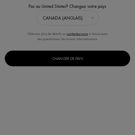
Pas au United States? Changez votre pays
EXCLUSIVITÉ EN LIGNE
Obtenez plus de détails ou
contactez-nous
si bvous avez
des questionssur les envois internationaux.
CHANGER DE PAYS