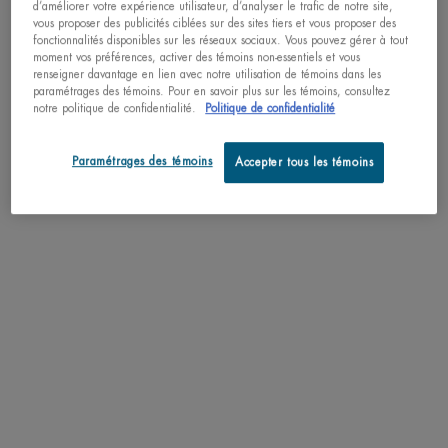
LIFE PLANKTON™
d’améliorer votre expérience utilisateur, d’analyser le trafic de notre site,
vous proposer des publicités ciblées sur des sites tiers et vous proposer des
fonctionnalités disponibles sur les réseaux sociaux. Vous pouvez gérer à tout
LIVRAISON ET RETOURS
moment vos préférences, activer des témoins non-essentiels et vous
renseigner davantage en lien avec notre utilisation de témoins dans les
paramétrages des témoins. Pour en savoir plus sur les témoins, consultez
notre politique de confidentialité.
Politique de confidentialité
COMPLETEZ LA ROUTINE
PDP Slot 3 section Einstein complete your routine
Découvrez des formules efficaces pour améliorer votre routine.
Paramétrages des témoins
Accepter tous les témoins
TOP
VENTES
MEILLEUR VENDEUR
AQUAPOWER
LOTION A
NETTOYANT VISAGE
NOUVEAU
Gel frais oligo-thermique
Lotion visage 