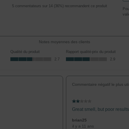
Séle
5 commentateurs sur 14 (36%) recommandent ce produit
commentaires avec 5 étoiles.
Pou
pou
ommentaires avec 4 étoiles.
vali
éval
l'art
ommentaires avec 3 étoiles.
à
ommentaires avec 2 étoiles.
1
ommentaires avec 1 étoile.
étoil
Cett
Notes moyennes des clients
acti
ouvr
Qualité du produit
Rapport qualité-prix du produit
le
Qualité du produit, 2.7 sur 5
Rapport qualité-prix du produit, 2.9 sur
2.7
2.9
form
de
soum
Commentaire négatif le plus uti
2 étoile(s) sur 5.
Great smell, but poor results
brian25
il y a 11 ans