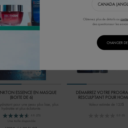
TÉ EN LIGNE
VALEUR DE 123$
BAIS
Obtenez plus de détails ou
conta
des questionssur les envoi
CHANGER DE 
LANKTON ESSENCE EN MASQUE
DÉMARREZ VOTRE PROGR
(BOITE DE 6)
RESCULPTANT POUR HOM
dratant pour une peau plus lisse, plus
Valeur estimée de 123$
hydratée et plus éclatante.
4.6
(25)
0.0
(0)
Une taille disponible