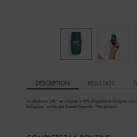
PDP Tabs
DESCRIPTION
RÉSULTATS
T
Ce déodorant 24h* est composé à 99% d'ingrédients d'origine naturelle 
biologique, certifiés par Ecocert Greenlife. *Test sensoriel.
PDP Slot 3 section Einstein complete your routine