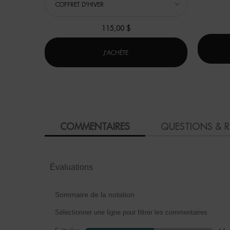
115,00 $
PROGRAMME RAFFERMISSANT
J'ACHÈTE
PDP Product Social Links Mobile
PDP Reviews
COMMENTAIRES
QUESTIONS & 
Évaluations
Sommaire de la notation
Sélectionner une ligne pour filtrer les commentaires