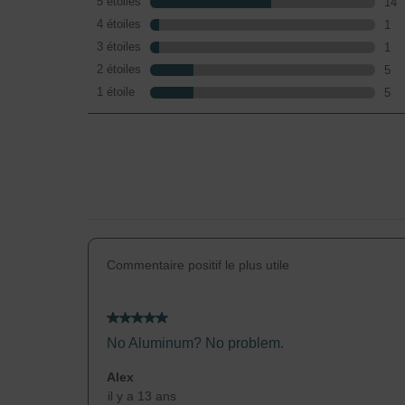
5 étoiles
étoiles
14
14 
4 étoiles
étoiles
1
1 c
3 étoiles
étoiles
1
1 c
2 étoiles
étoiles
5
5 c
1 étoile
étoiles
5
5 c
Commentaire positif le plus utile
5 étoile(s) sur 5.
No Aluminum? No problem.
Alex
il y a 13 ans