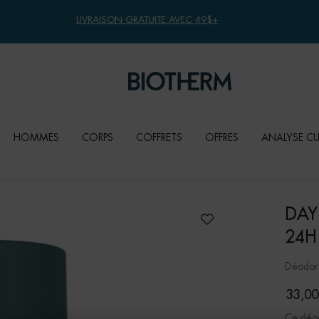
LIVRAISON GRATUITE AVEC 49$+
HOMMES
CORPS
COFFRETS
OFFRES
ANALYSE C
DAY
24H
Déodora
33,00
Ce déod