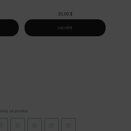
55,00 $
EZ VOTRE PROGRAMME RESCULPTANT POUR HOMMES
THE BIOTHERM DROP™ - AQUA DRO
J'ACHÈTE
luez ce produit