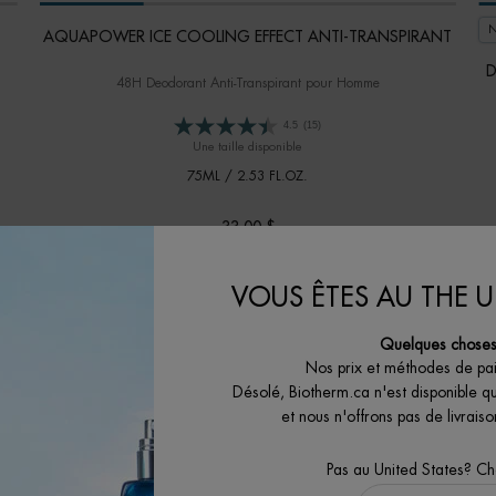
AQUAPOWER ICE COOLING EFFECT ANTI-TRANSPIRANT
D
48H Deodorant Anti-Transpirant pour Homme
4.5
(15)
Une taille disponible
75ML / 2.53 FL.OZ.
33,00 $
 48H DAY CONTROL
AQUAPOWER ICE COOLING EFFECT
J'ACHÈTE
VOUS ÊTES AU THE U
Quelques choses 
Nos prix et méthodes de pa
Désolé, Biotherm.ca n'est disponible q
et nous n'offrons pas de livrai
Pas au United States? C