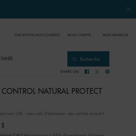
INSCRIPTION AUX COURRIELS
MON PANIER
0
MON COMPTE
0 PRODUCT IN CART
UTANÉE
Recherche
SHARE ON
SHARE ON FACEBOOK
SHARE ON TWITTER
SHARE ON PINTER
 CONTROL NATURAL PROTECT
nt soin 24h - sans sels d'aluminum - bio certifie ecocert
 $
orant 24h* est composé à 99% d'ingrédients d'origine