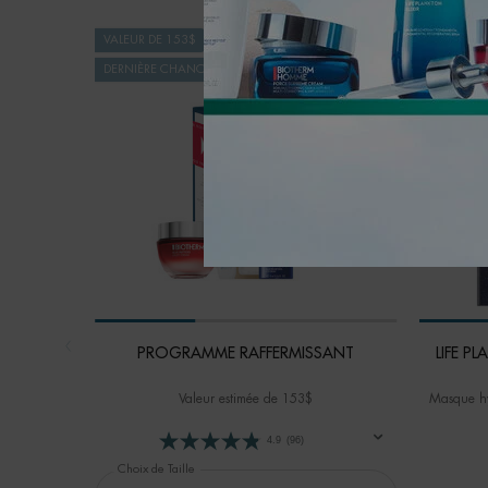
VALEUR DE 153$
EXCLUSIVI
DERNIÈRE CHANCE
25% DE RA
PROGRAMME RAFFERMISSANT
LIFE P
Valeur estimée de 153$
Masque hy
4.9
(96)
Choix de Taille