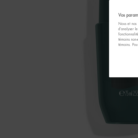
Vos param
Nous et nos p
d’analyser le
fonctionnali
témoins non-
témoins. Pour