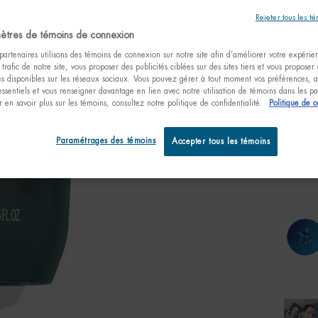
naturell
Rejeter tous les t
ètres de témoins de connexion
artenaires utilisons des témoins de connexion sur notre site afin d’améliorer votre expérienc
 trafic de notre site, vous proposer des publicités ciblées sur des sites tiers et vous proposer
tés disponibles sur les réseaux sociaux. Vous pouvez gérer à tout moment vos préférences, a
One taille only
essentiels et vous renseigner davantage en lien avec notre utilisation de témoins dans les 
75ml /
 en savoir plus sur les témoins, consultez notre politique de confidentialité.
Politique de c
fl.oz.
33,
Paramétrages des témoins
Accepter tous les témoins
Quanti
−