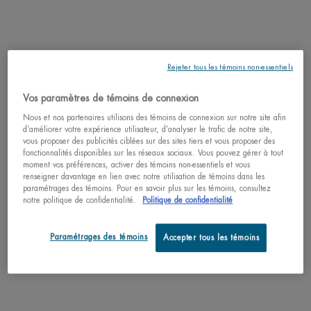
Comprenez la nature spécifique de votre peau
Essayez notre diagnostic de la peau personnalisé et recevez
votre unique recommandation de produits faite pour vous!
SCANNEZ VOTRE PEAU ICI
Rejeter tous les témoins non-essentiels
Vos paramètres de témoins de connexion
PDP Tabs
Nous et nos partenaires utilisons des témoins de connexion sur notre site afin
DESCRIPTION
d’améliorer votre expérience utilisateur, d’analyser le trafic de notre site,
vous proposer des publicités ciblées sur des sites tiers et vous proposer des
Un sérum à la vitamine C pure à 12 %, spécialement conçu pour le visage et
fonctionnalités disponibles sur les réseaux sociaux. Vous pouvez gérer à tout
le contour des yeux des hommes.
moment vos préférences, activer des témoins non-essentiels et vous
renseigner davantage en lien avec notre utilisation de témoins dans les
Ce qui est unique:
paramétrages des témoins. Pour en savoir plus sur les témoins, consultez
Force Supreme Reboot Shot est un sérum à 12 % de vitamine C pure
notre politique de confidentialité.
Politique de confidentialité
spécialement conçu pour le visage et le contour des yeux des hommes. Ce
sérum anti-fatigue à la vitamine C combat les 10 signes de fatigue du visage et
des yeux chez l'homme. Les hommes ont généralement une production de
Paramétrages des témoins
Accepter tous les témoins
sébum plus importante et des pores plus visibles, ce qui se traduit par une peau
plus terne et une texture inégale. Spécialement formulé pour la peau
masculine, ce sérum revitalisant et anti-rides offre un effet de réveil complet
pour l'ensemble du visage et du contour des yeux. Au fil du temps, le contour
des yeux paraît plus lumineux, la peau terne est revitalisée et les ridules sont
lissées pour une peau visiblement reposée et d'apparence plus jeune. Le grain