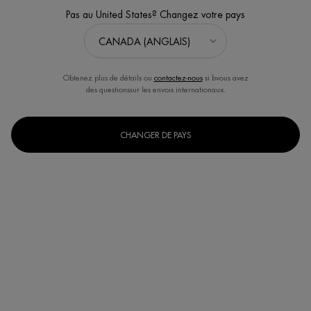
Pas au United States? Changez votre pays
2.3
(3)
Écrire un avis
Poser une question
Obtenez plus de détails ou
contactez-nous
si bvous avez
des questionssur les envois internationaux.
CHANGER DE PAYS