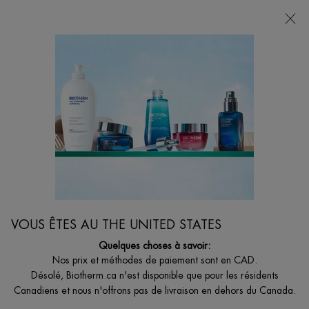
VOTRE CHOIX DE CADEAU AVEC ACHATS DE
135$ ET +
0
MON
0 PRODUCT I
BOUTIQUES
PANIER
Je suis à la recherche de...
Reche
Main content
Accueil
HOMMES
NOUVEAU
SÉRUM FORCE SUPREME REBOOT SHOT
VOUS ÊTES AU THE UNITED STATES
Un sérum à la vitamine C pure à 12 %, spécialement conçu pour le
visage et le contour des yeux des hommes.
Quelques choses à savoir:
69,00 $
Nos prix et méthodes de paiement sont en CAD.
Désolé, Biotherm.ca n'est disponible que pour les résidents
Un sérum à la vitamine C pure à 12 %, spécialement conçu pour le
Canadiens et nous n'offrons pas de livraison en dehors du Canada.
visage et le contour des yeux des h ...
Lire plus