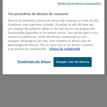
Rejeter tous les témoins non-essentiels
Pas au United States? Changez votre pays
MEILLEUR VENDEUR
MEILLEUR VENDEUR
MEILLEUR VE
Vos paramètres de témoins de connexion
NOUVEAU
LAIT CORPOREL
SÉRUM RÉ
Nous et nos partenaires utilisons des témoins de connexion sur notre site afin
LIFE PL
AQUAPOWER GEL
d’améliorer votre expérience utilisateur, d’analyser le trafic de notre site,
Obtenez plus de détails ou
contactez-nous
si bvous avez
HYDRATANT
Lait corporel anti-
Sérum régén
vous proposer des publicités ciblées sur des sites tiers et vous proposer des
des questionssur les envois internationaux.
dessèchement aux extraits
Plankton : at
ADVANCED PEAU
fonctionnalités disponibles sur les réseaux sociaux. Vous pouvez gérer à tout
Gel ultra-hydratant et
d'agrumes
signes de vieil
NORMALE
moment vos préférences, activer des témoins non-essentiels et vous
fortifiant 48h pour hommes
à notre P
renseigner davantage en lien avec notre utilisation de témoins dans les
RÉGÉNÉRANT:
4.8
(944)
4.5
(2466
paramétrages des témoins. Pour en savoir plus sur les témoins, consultez
lissez et
CHANGER DE PAYS
Une taille disponible
Choix de Tail
4.5
(492)
notre politique de confidentialité.
Politique de confidentialité
Choix de Taille
400ML / 13.52 FL.OZ.
Paramétrages des témoins
Accepter tous les témoins
47,00 $
120,
53,00 $
LAIT CORPOREL
AQUAPOWER GEL HYDRATA
J'ACHÈTE
J'ACHÈTE
J'AC