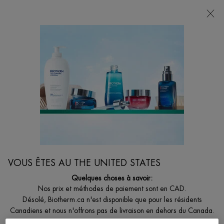
LIVRAISON GRATUITE AVEC 49$+
0
MON
0 PRODUCT I
BOUTIQUES
PANIER
Je suis à la recherche de...
Reche
Main content
Il n’y a pas de résultats trouvés
VOUS POURRIEZ AUSSI AIMER
VOUS ÊTES AU THE UNITED STATES
Quelques choses à savoir:
Nos prix et méthodes de paiement sont en CAD.
Désolé, Biotherm.ca n'est disponible que pour les résidents
Canadiens et nous n'offrons pas de livraison en dehors du Canada.