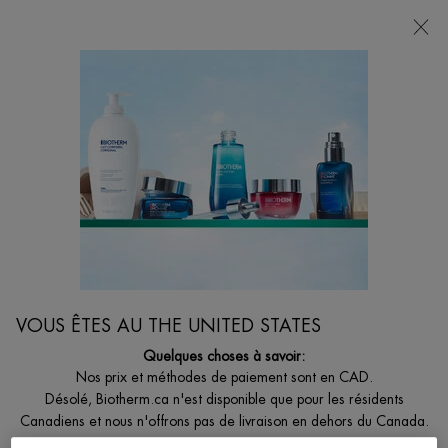
VOTRE CHOIX DE CADEAU AVEC ACHATS DE
135$ ET +
0
MON
0 PRODUCT I
BOUTIQUES
PANIER
Je suis à la recherche de...
Reche
Main content
Il n’y a pas de résultats trouvés
VOUS POURRIEZ AUSSI AIMER
VOUS ÊTES AU THE UNITED STATES
Quelques choses à savoir:
Nos prix et méthodes de paiement sont en CAD.
Désolé, Biotherm.ca n'est disponible que pour les résidents
Canadiens et nous n'offrons pas de livraison en dehors du Canada.