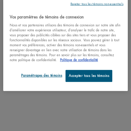
Rejeter tous les témoins non-essentiels
Pas au United States? Changez votre pays
MEILLEUR VENDEUR
MEILLEUR VENDEUR
NOUVEAU
Vos paramètres de témoins de connexion
MEILLEUR VE
LAIT CORPOREL
CRÈME BLUE PRO-
Nous et nos partenaires utilisons des témoins de connexion sur notre site afin
RETINOL MULTI-
AQUAPOW
d’améliorer votre expérience utilisateur, d’analyser le trafic de notre site,
CORRECTION
Obtenez plus de détails ou
contactez-nous
si bvous avez
HYDRA
Lait corporel anti-
Crème anti-âge au rétinol
vous proposer des publicités ciblées sur des sites tiers et vous proposer des
des questionssur les envois internationaux.
dessèchement aux extraits
avec action resurfaçante
ADVANCE
fonctionnalités disponibles sur les réseaux sociaux. Vous pouvez gérer à tout
Gel ultra-h
d'agrumes
pour corriger les rides, la
NORM
moment vos préférences, activer des témoins non-essentiels et vous
fortifiant 48
texture et le teint
renseigner davantage en lien avec notre utilisation de témoins dans les
4.8
(944)
4.6
(699)
paramétrages des témoins. Pour en savoir plus sur les témoins, consultez
CHANGER DE PAYS
Une taille disponible
Choix de Taille
4.5
(492
notre politique de confidentialité.
Politique de confidentialité
Choix de Tail
400ML / 13.52 FL.OZ.
Paramétrages des témoins
Accepter tous les témoins
47,00 $
115,00 $
53,0
LAIT CORPOREL
CRÈME BLUE PRO-RETINOL 
J'ACHÈTE
J'ACHÈTE
J'AC