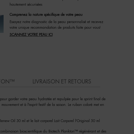
hautement sécurisées
Comprenez la nature spécifique de votre peau
Essayez notre diagnostic de la peau personnalisé et recevez
votre unique recommandation de produits faite pour vous!
SCANNEZ VOTRE PEAU ICI
KTON™
LIVRAISON ET RETOURS
our garder votre peau hydratée et repulpée pour le sprint final de
 mouvement et à l'esprit festif de la saison. Le ruban coloré met en
new Oil 30 ml et le lait corporel Lait Corporel l'Original 50 ml
mbinaison bioscientifique du Biotech Plankton™ régénérant et des