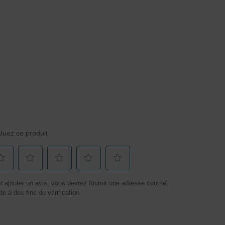
luez ce produit
ctionnez
Sélectionnez
Sélectionnez
Sélectionnez
Sélectionnez
r ajouter un avis, vous devrez fournir une adresse courriel
r
pour
pour
pour
pour
de à des fins de vérification.
uer
évaluer
évaluer
évaluer
évaluer
icle
l'article
l'article
l'article
l'article
à
à
à
à
2
3
4
5