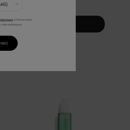
47,00 $
ctez-nous
si bvous avez
AQUA PURE CONCENTRATÉ PURIFIANT
J'ACHÈTE
s internationaux.
ALURONIQUE REPULPANT
PAYS