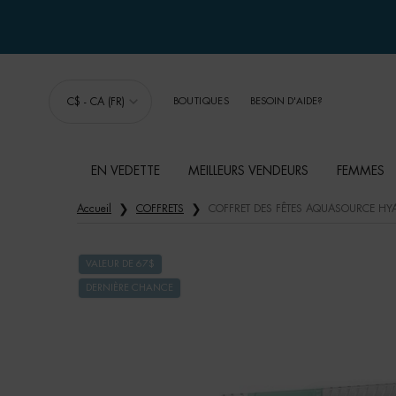
VOTRE CHOIX DE CADEAU AVEC ACHATS
C$ - CA (FR)
BOUTIQUES
BESOIN D'AIDE?
EN VEDETTE
MEILLEURS VENDEURS
FEMMES
Main content
Accueil
COFFRETS
COFFRET DES FÊTES AQUASOURCE HY
VALEUR DE 67$
DERNIÈRE CHANCE