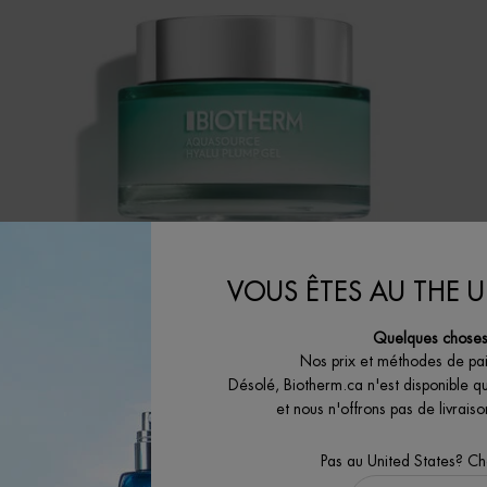
VOUS ÊTES AU THE U
MEILLEUR VENDEUR
Quelques choses 
Nos prix et méthodes de pa
AQUASOURCE GEL AVEC ACIDE HYALURONIQUE
REPULPANT
Désolé, Biotherm.ca n'est disponible q
et nous n'offrons pas de livrai
Gel crème offrant jusqu'à 48h d'hydratation intense avec acide
hyaluronique
4.6
(315)
Pas au United States? C
Choix de Taille