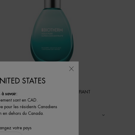
NITED STATES
AQUA PURE CONCENTRATÉ PURIFIANT
à savoir:
iement sont en CAD.
Gel Hydratation & Matité
ue pour les résidents Canadiens
son en dehors du Canada.
4.3
(281)
Une taille disponible
hangez votre pays
50ML / 1.69 FL.OZ.