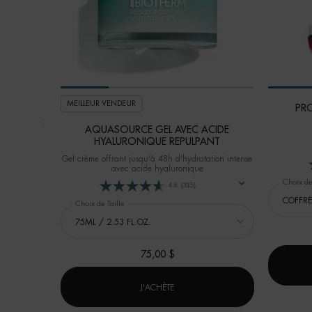
MEILLEUR VENDEUR
PR
AQUASOURCE GEL AVEC ACIDE
HYALURONIQUE REPULPANT
Gel crème offrant jusqu'à 48h d'hydratation intense
avec acide hyaluronique
Choix de
4.6
(315)
Choix de Taille
75,00 $
AQUASOURCE GEL AVEC ACIDE HY
J'ACHÈTE