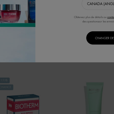
75,00 $
Obtenez plus de détails ou
conta
ANT
des questionssur les envoi
AQUASOURCE GEL AVEC ACIDE HY
J'ACHÈTE
CHANGER DE 
 153$
 CHANCE