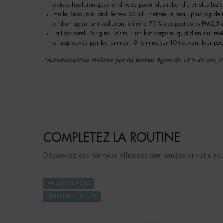
acides hyaluroniques rend votre peau plus rebondie et plus fraî
Huile Biosource Total Renew 30 ml : nettoie la peau plus rapideme
et d'un agent anti-pollution, élimine 73 % des particules PM2,5 
Lait corporel l'original 50 ml : un lait corporel quotidien qui r
et approuvée par les femmes : 8 femmes sur 10 trouvent leur peau
*Auto-évaluations réalisées par 84 femmes âgées de 19 à 49 ans, tou
PDP Slot 3 section Einstein complete your routine
COMPLETEZ LA ROUTINE
Découvrez des formules efficaces pour améliorer votre rou
VALEUR DE 153$
DERNIÈRE CHANCE