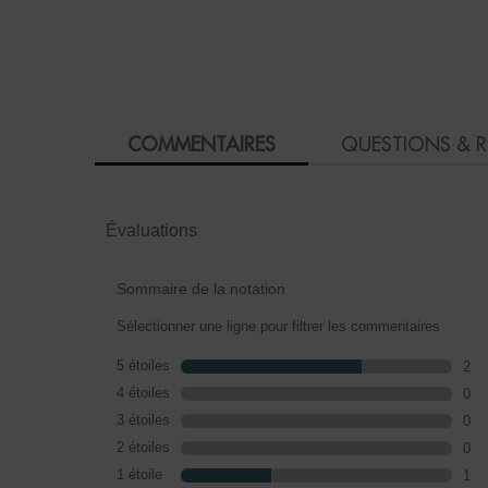
PDP Product Social Links Mobile
PDP Reviews
COMMENTAIRES
QUESTIONS & 
Évaluations
Sommaire de la notation
Sélectionner une ligne pour filtrer les commentaires
5 étoiles
étoiles
2
2 c
4 étoiles
étoiles
0
0 c
3 étoiles
étoiles
0
0 c
2 étoiles
étoiles
0
0 c
1 étoile
étoiles
1