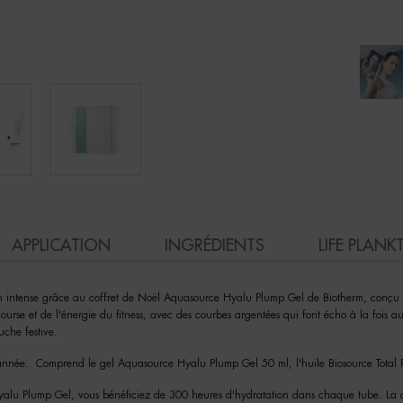
APPLICATION
INGRÉDIENTS
LIFE PLAN
on intense grâce au coffret de Noël Aquasource Hyalu Plump Gel de Biotherm, conçu p
course et de l'énergie du fitness, avec des courbes argentées qui font écho à la fois au
uche festive.
'année. Comprend le gel Aquasource Hyalu Plump Gel 50 ml, l'huile Biosource Total Re
lu Plump Gel, vous bénéficiez de 300 heures d'hydratation dans chaque tube. La co