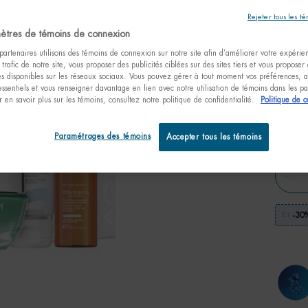
À vos m
Rejeter tous les t
hydratat
ètres de témoins de connexion
artenaires utilisons des témoins de connexion sur notre site afin d’améliorer votre expérienc
 trafic de notre site, vous proposer des publicités ciblées sur des sites tiers et vous proposer
tés disponibles sur les réseaux sociaux. Vous pouvez gérer à tout moment vos préférences, a
essentiels et vous renseigner davantage en lien avec notre utilisation de témoins dans les 
One taille only
 en savoir plus sur les témoins, consultez notre politique de confidentialité.
Politique de c
Coffret
fêtes
55,
38,
Paramétrages des témoins
Accepter tous les témoins
Quanti
−
-30%