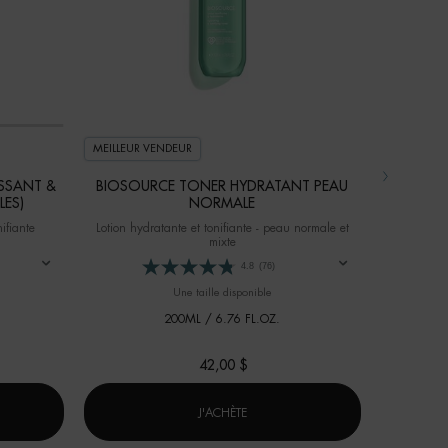
MEILLEUR VENDEUR
MEILLEUR 
NOUVEAU
SSANT &
BIOSOURCE TONER HYDRATANT PEAU
LES)
NORMALE
AQU
AD
ifiante
Lotion hydratante et tonifiante - peau normale et
mixte
Gel ultra-
4.8
(76)
Une taille disponible
Choix de 
200ML / 6.76 FL.OZ.
42,00 $
CE NETTOYANT MOUSSANT & PURIFIANT (PEAUX NORMALES)
BIOSOURCE TONER HYDRATANT PE
J'ACHÈTE