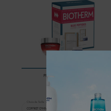
PROGRAMME RAFFERMISSANT
Valeur estimée de 153$
4.9
(96)
Choix de Taille