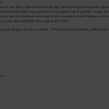
che.
nt et avec plaisir. Élimine toute trace de sueur, de maquillage et d'impuretés urbain
et même le maquillage longue tenue en un seul geste facile et agréable. La peau est 
estaure la barrière cutanée de votre corps et offre une protection de 48 heures contre 
 nourrie, plus confortable, plus souple et plus douce.*
s types de peau du corps confondus, 100 % ayant la peau sensible, utilisant le Lait
tine.