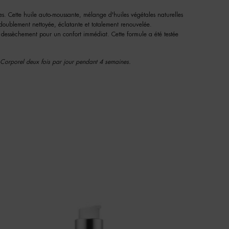
es. Cette huile auto-moussante, mélange d'huiles végétales naturelles
doublement nettoyée, éclatante et totalement renouvelée.
le dessèchement pour un confort immédiat. Cette formule a été testée
 Corporel deux fois par jour pendant 4 semaines.