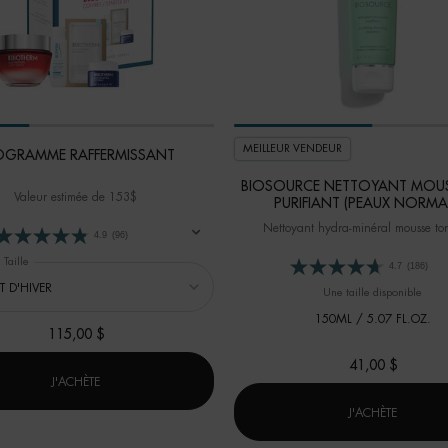
MEILLEUR VENDEUR
OGRAMME RAFFERMISSANT
BIOSOURCE NETTOYANT MOU
Valeur estimée de 153$
PURIFIANT (PEAUX NORMA
Nettoyant hydra-minéral mousse ton
4.9
(96)
 Taille
4.7
(186)
Une taille disponible
150ML / 5.07 FL.OZ.
115,00 $
41,00 $
PROGRAMME RAFFERMISSANT
J'ACHÈTE
ALURONIQUE REPULPANT
BIOSOUR
J'ACHÈTE