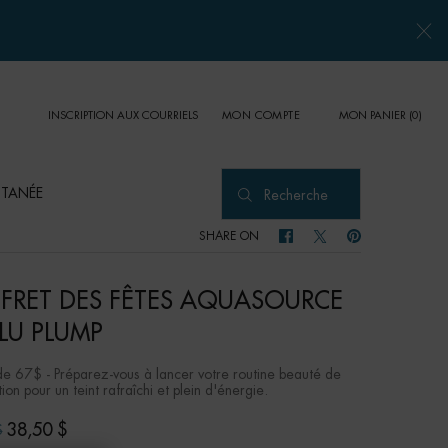
INSCRIPTION AUX COURRIELS
MON PANIER
0
MON COMPTE
0 PRODUCT IN CART
UTANÉE
Recherche
SHARE ON
SHARE ON FACEBOOK
SHARE ON TWITTER
SHARE ON PINTER
FRET DES FÊTES AQUASOURCE
LU PLUMP
de 67$ - Préparez-vous à lancer votre routine beauté de
ion pour un teint rafraîchi et plein d'énergie.
38,50 $
$
rice
rice