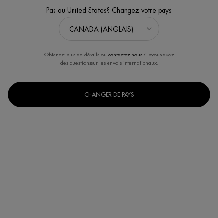
(0)
Écrire un avis
Poser une question
Pas au United States? Changez votre pays
Obtenez plus de détails ou
contactez-nous
si bvous avez
des questionssur les envois internationaux.
CHANGER DE PAYS