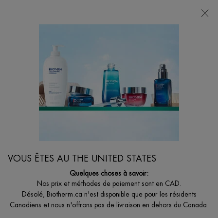
LIVRAISON GRATUITE AVEC 49$+
0
MON
0 PRODUCT I
BOUTIQUES
PANIER
Je suis à la recherche de...
Reche
Main content
Accueil
COFFRETS
ENSEMBLE PARFUM ET SOINS POUR LE CORPS EAU
VITAMINÉE ÉNERGIE ABRICOT
Ensemble parfum et soins pour le corps Eau Vitaminée Énergie
Abricot Biotherm
VOUS ÊTES AU THE UNITED STATES
68,00 $
Quelques choses à savoir:
Nos prix et méthodes de paiement sont en CAD.
Découvrez une expérience de soins pour le corps radieuse avec
Désolé, Biotherm.ca n'est disponible que pour les résidents
l’ensemble Eau Vit ...
Lire plus
Canadiens et nous n'offrons pas de livraison en dehors du Canada.