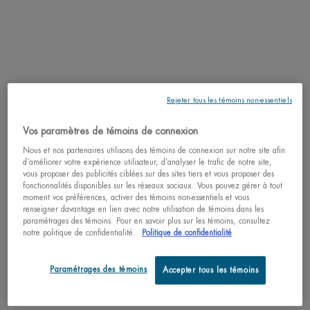
Rejeter tous les témoins non-essentiels
Vos paramètres de témoins de connexion
Nous et nos partenaires utilisons des témoins de connexion sur notre site afin
Pourquoi magasiner chez nous?
d’améliorer votre expérience utilisateur, d’analyser le trafic de notre site,
vous proposer des publicités ciblées sur des sites tiers et vous proposer des
﹆ Satisfaction garantie: 30 jours pour retourner vos achats
fonctionnalités disponibles sur les réseaux sociaux. Vous pouvez gérer à tout
﹆ Cadeaux avec achats disponibles
moment vos préférences, activer des témoins non-essentiels et vous
﹆ Livraison gratuite pour tout achat de 49$ ou plus
renseigner davantage en lien avec notre utilisation de témoins dans les
﹆ Paiement sécurisé : Profitez d’options de paiement hautement
paramétrages des témoins. Pour en savoir plus sur les témoins, consultez
sécurisées
notre politique de confidentialité.
Politique de confidentialité
Comprenez la nature spécifique de votre peau
Paramétrages des témoins
Accepter tous les témoins
Essayez notre diagnostic de la peau personnalisé et recevez
votre unique recommandation de produits faite pour vous!
SCANNEZ VOTRE PEAU ICI