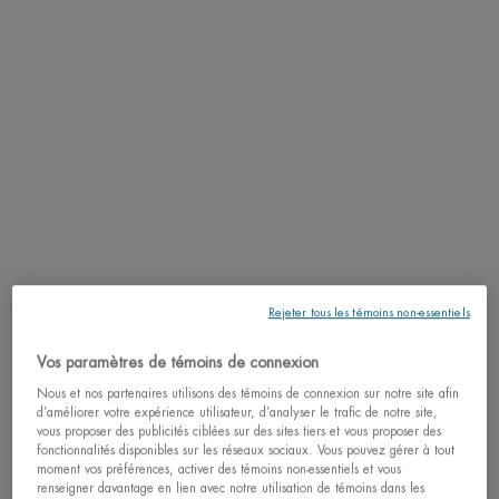
TEXTURE
APPLICATION
INGRÉDIENTS
LIFE PLANKTON™
LIVRAISON ET RETOURS
Rejeter tous les témoins non-essentiels
COMPLETEZ LA ROUTINE
PDP Slot 3 section Einstein complete your routine
Vos paramètres de témoins de connexion
Découvrez des formules efficaces pour améliorer votre routine.
Nous et nos partenaires utilisons des témoins de connexion sur notre site afin
d’améliorer votre expérience utilisateur, d’analyser le trafic de notre site,
vous proposer des publicités ciblées sur des sites tiers et vous proposer des
NEW
NEW
fonctionnalités disponibles sur les réseaux sociaux. Vous pouvez gérer à tout
DESIGN,
moment vos préférences, activer des témoins non-essentiels et vous
SAME
renseigner davantage en lien avec notre utilisation de témoins dans les
FORMULA