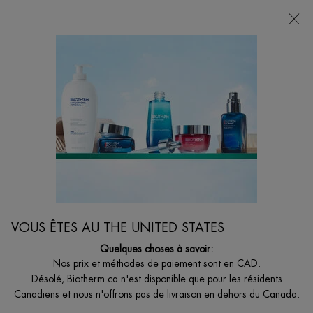
0
MON
0 PRODUCT I
BOUTIQUES
PANIER
Je suis à la recherche de...
Reche
Main content
Accueil
CORPS
NOUVEAU
LAIT CORPOREL RAFFERMISSANT COLLAGEN FIT
Ce lait corporel à absorption rapide adoucit la peau et améliore
l'élasticité de la peau du corps grâce à ses bienfaits tonifiants et à
VOUS ÊTES AU THE UNITED STATES
une hydratation de 48 heures*. *Test instrumental sur 24 femmes.
Quelques choses à savoir:
60,00 $
Nos prix et méthodes de paiement sont en CAD.
Le lait raffermissant pour le corps Collagen Fit apporte une tonicité
Désolé, Biotherm.ca n'est disponible que pour les résidents
instantanée &agr ...
Lire plus
Canadiens et nous n'offrons pas de livraison en dehors du Canada.