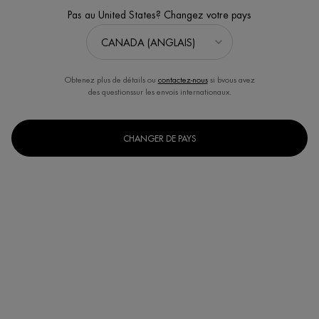
4.6
(96)
Écrire un avis
Poser une question
Pas au United States? Changez votre pays
Obtenez plus de détails ou
contactez-nous
si bvous avez
des questionssur les envois internationaux.
CHANGER DE PAYS