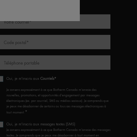
*)
champs obligatoires
Votre courriel
*
Code postal
*
Téléphone portable
Oui, je m'inscris aux
Courriels*
Je consens expressément à ce que Biotherm Canada m’envoie des
nouvelles, promotions, et opportunités d’engagement par messages
électroniques (ex. par courriel, SMS ou médias sociaux). Je comprends que
je peux me désabonner de certains ou tous ces messages électroniques à
*
tout moment.
Oui, je m'inscris aux messages textes (SMS)
Je consens expressément à ce que Biotherm Canada m'envoie des messages
textes. Je comprends que je peux me désabonner à tout moment en