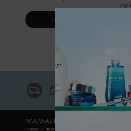
53,00
LAIT CORPOREL
J'ACHÈTE
J'ACHÈ
LIVRAISON GRATUITE
Sur les commandes éligibles
Footer navigation
NOUVEAUTÉS
SOINS VISAGE
Nouveaux lancements
Life Plankton™