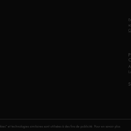
E
s
C
P
A
L
S
P
 et technologies similaires sont utilisées à des fins de publicité. Pour en savoir plus