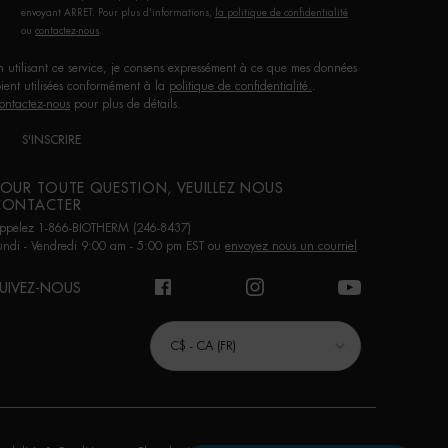
envoyant ARRET. Pour plus d'informations,
la politique de confidentialité
ou
contactez-nous
.
n utilisant ce service, je consens expressément à ce que mes données
oient utilisées conformément à la
politique de confidentialité.
.
ontactez-nous
pour plus de détails.
S'INSCRIRE
OUR TOUTE QUESTION, VEUILLEZ NOUS
CONTACTER
ppelez 1-866-BIOTHERM (246-8437)
undi - Vendredi 9:00 am - 5:00 pm EST ou
envoyez nous un courriel
UIVEZ-NOUS
URCHASE OPTION
C$ - CA (FR)