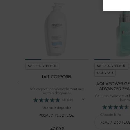
MEILLEUR VENDEUR
MEILLEUR VENDEUR
NOUVEAU
LAIT CORPOREL
AQUAPOWER GEL
ADVANCED PEA
Lait corporel anti-dessèchement aux
extraits d'agrumes
Gel ultra-hydratant et 
homme
4.8
(944)
Une taille disponible
Choix de Taille
400ML / 13.52 FL.OZ.
47,00 $