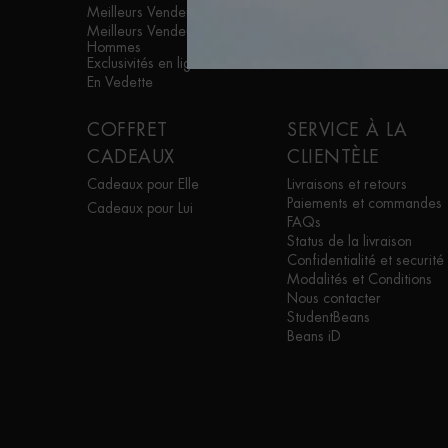
Meilleurs Vendeurs
Blue Therapy
Meilleurs Vendeurs
Aquasource
Hommes
Exclusivités en ligne
En Vedette
COFFRET
SERVICE À LA
CADEAUX
CLIENTÈLE
Cadeaux pour Elle
Livraisons et retours
Paiements et commandes
Cadeaux pour Lui
FAQs
Status de la livraison
Confidentialité et securité
Modalités et Conditions
Nous contacter
StudentBeans
Beans iD