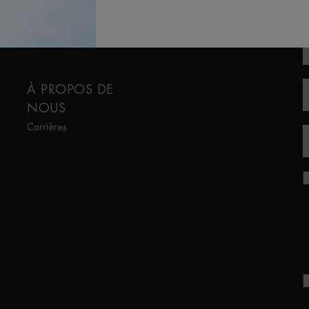
(
Aquapower
Lait Corporel
Force Supreme
Protection Solaire
T-Pur
Eaux de toilette
À PROPOS DE
NOUS
Carrières