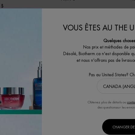
 $
AQUAPOWER GEL HYDRATANT ADVANCED PEAU NORMALE
FORCE SUPREME BLUE SÉRUM [LP-XR
TE
J'ACHÈTE
J
VOUS ÊTES AU THE U
Quelques choses 
Nos prix et méthodes de pa
Désolé, Biotherm.ca n'est disponible q
et nous n'offrons pas de livrai
Pas au United States? C
PAIEMENT SÉCURITAIRE
SATISFACTION GU
Grâce à nos systèmes
30 jours pour retour
hautement sécurisés
achats
Obtenez plus de détails ou
conta
des questionssur les envoi
SOINS POUR
SOINS CORPS ET
S
CHANGER DE 
HOMMES
SOLAIRE