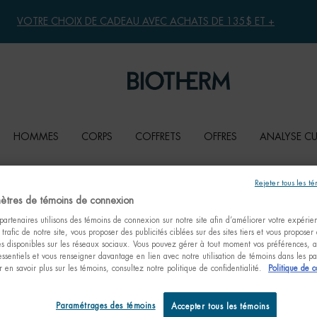
VOTRE CHOIX DE CADEAU AVEC ACHATS DE 135$ ET +
HOMMES
CORPS
COFFRETS
OFFRES
ANALYSE C
Rejeter tous les t
ètres de témoins de connexion
artenaires utilisons des témoins de connexion sur notre site afin d’améliorer votre expérienc
 trafic de notre site, vous proposer des publicités ciblées sur des sites tiers et vous proposer
tés disponibles sur les réseaux sociaux. Vous pouvez gérer à tout moment vos préférences, a
essentiels et vous renseigner davantage en lien avec notre utilisation de témoins dans les 
 en savoir plus sur les témoins, consultez notre politique de confidentialité.
Politique de c
Paramétrages des témoins
Accepter tous les témoins