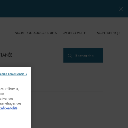
INSCRIPTION AUX COURRIELS
MON PANIER
0
MON COMPTE
0 PRODUCT IN CART
UTANÉE
Recherche
émoins non-essentiels
e utilisateur,
 des
ctiver des
paramétrages des
onfidentialité