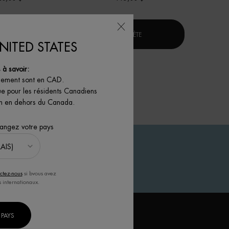
]
SÉRUM RÉGÉNÉRANT LIFE PLANKTON™
CRÈME BLUE PRO-RETINOL MU
'ACHÈTE
J'ACHÈTE
NITED STATES
à savoir:
iement sont en CAD.
ue pour les résidents Canadiens
son en dehors du Canada.
hangez votre pays
ARANTIE
ner vos
ctez-nous
si bvous avez
s internationaux.
'ABONNER À NOTRE INFOLETTRE
PAYS