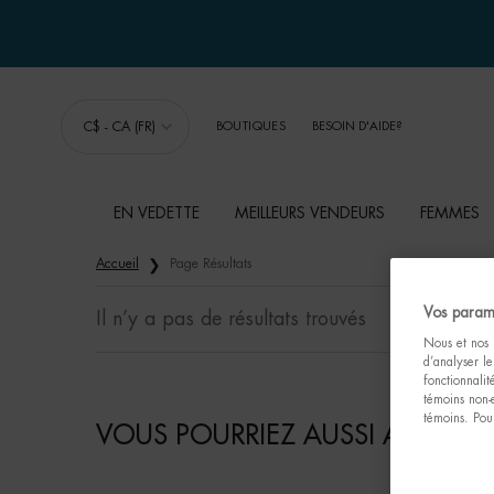
C$ - CA (FR)
BOUTIQUES
BESOIN D'AIDE?
EN VEDETTE
MEILLEURS VENDEURS
FEMMES
Main content
Accueil
Page Résultats
Vos param
Il n’y a pas de résultats trouvés
Nous et nos p
d’analyser le
fonctionnali
témoins non-
témoins. Pour
VOUS POURRIEZ AUSSI AIMER