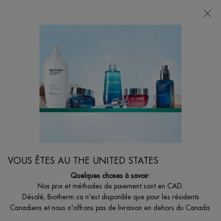
VOTRE CHOIX DE CADEAU AVEC ACHATS DE
135$ ET +
0
MON
0 PRODUCT I
BOUTIQUES
PANIER
Je suis à la recherche de...
Reche
Main content
Accueil
LIQUIDATION
DISCONTINUÉ
VOUS ÊTES AU THE UNITED STATES
Quelques choses à savoir:
Nos prix et méthodes de paiement sont en CAD.
Désolé, Biotherm.ca n'est disponible que pour les résidents
Canadiens et nous n'offrons pas de livraison en dehors du Canada.