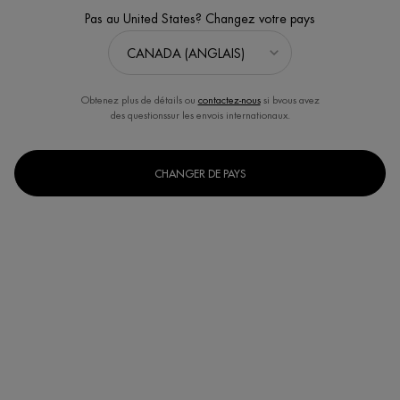
Pas au United States? Changez votre pays
Obtenez plus de détails ou
contactez-nous
si bvous avez
des questionssur les envois internationaux.
CHANGER DE PAYS
L'EAU LE PARFUM DE LAIT CORPOREL
Spray parfumé. Revigore, rafraîchit et ressource.