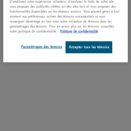
d’améliorer votre expérience utilisateur, d’analyser le trafic de notre site,
Découvrez des formules efficaces pour améliorer votre routine.
vous proposer des publicités ciblées sur des sites tiers et vous proposer des
fonctionnalités disponibles sur les réseaux sociaux. Vous pouvez gérer à tout
moment vos préférences, activer des témoins non-essentiels et vous
renseigner davantage en lien avec notre utilisation de témoins dans les
NOUVEAU
paramétrages des témoins. Pour en savoir plus sur les témoins, consultez
notre politique de confidentialité.
Politique de confidentialité
Paramétrages des témoins
Accepter tous les témoins
NOUVEAU
NOUVEAU
EAU VITAMINÉE
IMPULSION CITRON
MEILLEUR VE
CRYO-GEL CORPS
Parfum frais avec essence de
TONIFIANT FORCE
AQUAPOW
citron, accord de fleur de
SUPREME BODY
freesia et notes de jasmin
HYDRA
Créme corporelle cryo-gel
RESHAPER
rafermissante tonifient avec
ADVANCE
Gel ultra-h
4.6
(49)
Biotech Plankton™, Cafféine,
NORM
fortifiant 48
0.0
(0)
and Creatine
Une taille disponible
Une taille disponible
100ML / 3.38 FL.OZ.
4.5
(492
125ML / 4.23 FL.OZ.
Choix de Tail
68,00 $