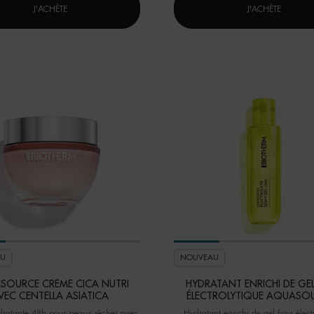
AQUASOURCE GEL AVEC ACIDE HYALURONIQUE REPULPANT
J'ACHÈTE
J'ACHÈTE
U
NOUVEAU
SOURCE CRÈME CICA NUTRI
HYDRATANT ENRICHI DE GEL
VEC CENTELLA ASIATICA
ÉLECTROLYTIQUE AQUASO
100H
ratante 48h pour peaux sèches avec
Hydratant enrichi de gel frais élect