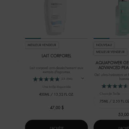
MEILLEUR VENDEUR
NOUVEAU
MEILLEUR VENDEUR
LAIT CORPOREL
AQUAPOWER GEL
ADVANCED PEA
Lait corporel anti-dessèchement aux
extraits d'agrumes
Gel ultra-hydratant et 
homme
4.8
(944)
Une taille disponible
Choix de Taille
400ML / 13.52 FL.OZ.
47,00 $
53,00
LAIT CORPOREL
J'ACHÈTE
J'ACHÈ