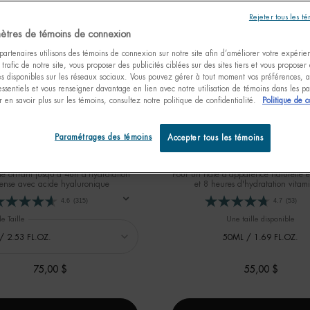
Rejeter tous les t
ètres de témoins de connexion
artenaires utilisons des témoins de connexion sur notre site afin d’améliorer votre expérienc
 trafic de notre site, vous proposer des publicités ciblées sur des sites tiers et vous proposer
tés disponibles sur les réseaux sociaux. Vous pouvez gérer à tout moment vos préférences, a
essentiels et vous renseigner davantage en lien avec notre utilisation de témoins dans les 
 en savoir plus sur les témoins, consultez notre politique de confidentialité.
Politique de c
R VENDEUR
NOUVEAU
Paramétrages des témoins
Accepter tous les témoins
ASOURCE GEL AVEC ACIDE
AQUASOURCE+ ÉCLAT VITA
ALURONIQUE REPULPANT
GOUTTES HYDRA-BRONZAN
e offrant jusqu'à 48h d'hydratation
Pour un hâle d'apparence naturelle 
tense avec acide hyaluronique
et 8 heures d'hydratation vitam
4.6
(315)
4.7
(53)
e Taille
Une taille disponible
50ML / 1.69 FL.OZ.
75,00 $
55,00 $