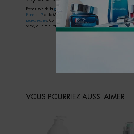
Prenez soin de la
peau sèche
de votre visage et faites l'expérienc
Plankton™
et de Mannose. La gamme Aquasource vise à répondre à de
peaux sèches
. Complétez votre collection hydratante avec des soins 
santé, d'un teint radieux et d'une peau douce et soyeuse avec Biot
VOUS POURRIEZ AUSSI AIMER