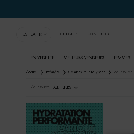
C$ - CA (FR)
BOUTIQUES
BESOIN D'AIDE?
EN VEDETTE
MEILLEURS VENDEURS
FEMMES
Main content
Accueil
FEMMES
Gammes Pour Le Visage
Aquasource
Aquasource
ALL FILTERS
ALL FILTERS MENU