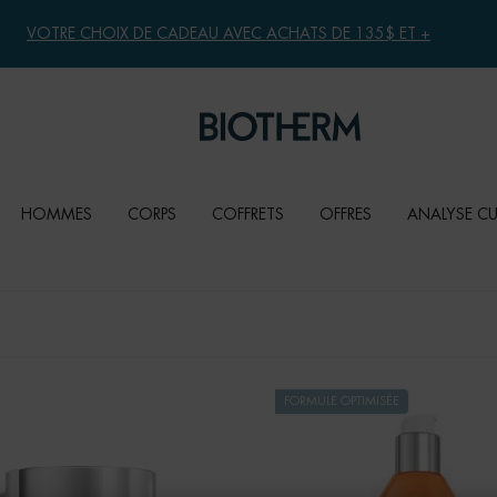
VOTRE CHOIX DE CADEAU AVEC ACHATS DE 135$ ET +
HOMMES
CORPS
COFFRETS
OFFRES
ANALYSE C
FORMULE OPTIMISÉE