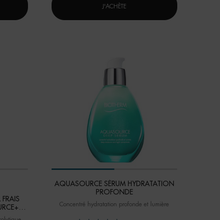
AQUASOURCE+ ÉCLAT VITAMINÉ​ GOUTTES HYDRA-BRONZANTES​
CRÈME AQUASOURCE HYDRA BARR
J'ACHÈTE
AQUASOURCE SÉRUM HYDRATATION
PROFONDE
 FRAIS
Concentré hydratation profonde et lumière
URCE+
rolytique