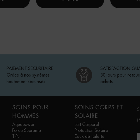
PAIEMENT SÉCURITAIRE
SATISFACTION GU
Grâce à nos systèmes
30 jours pour retour
hautement sécurisés
achats
SOINS POUR
SOINS CORPS ET
S
HOMMES
SOLAIRE
(
Aquapower
Lait Corporel
Force Supreme
Protection Solaire
T-Pur
Eaux de toilette