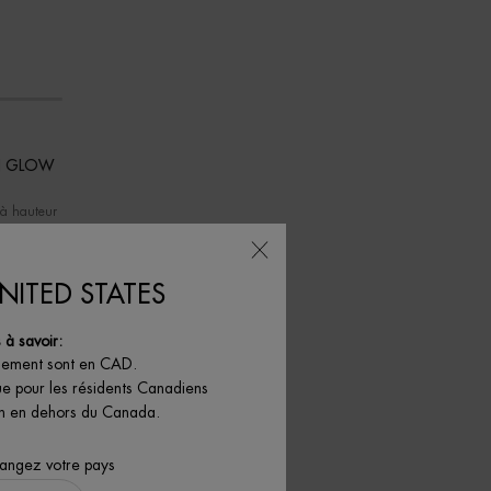
N GLOW
 à hauteur
NITED STATES
à savoir:
iement sont en CAD.
ue pour les résidents Canadiens
THE GEL AQUASOURCE+ VITAMIN GLOW IS AVAILABLE
son en dehors du Canada.
hangez votre pays