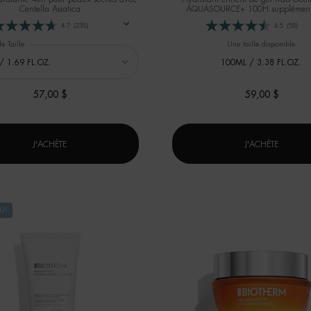
Centella Asiatica
AQUASOURCE+ 100H supplément
mélange d’électrolytes 7000
4.7
(235)
4.5
(58)
e Taille
Une taille disponible
100ML / 3.38 FL.OZ.
57,00 $
59,00 $
 AVEC CERAMIDES
AQUASOURCE CRÈME CICA NUTRI AVEC CENTELLA ASIATICA
HYDRATA
J'ACHÈTE
J'ACHÈTE
U!