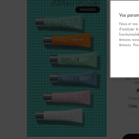
Vos param
Nous et nos p
d’analyser le
fonctionnali
témoins non-
témoins. Pour
MEILLEU
AQU
HY
Gel crèm
in
Choix d