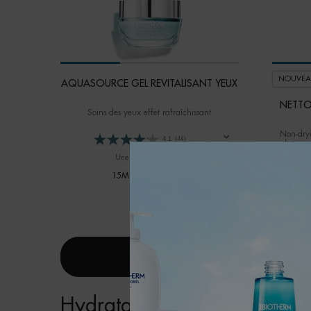
NOUVEA
AQUASOURCE GEL REVITALISANT YEUX
NETT
Soins des yeux effet rafraîchissant
Non-dryi
4.1
(44)
and strengt
Une taille disponible
15ML / 0.51 FL.OZ.
59,00 $
AQUASOURCE GEL REVITALISANT YE
J'ACHÈTE
Hydratation révolutionnair