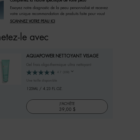
Comprenez la nature spécifique de votre peau
Essayez notre diagnostic de la peau personnalisé et recevez
votre unique recommandation de produits faite pour vous!
SCANNEZ VOTRE PEAU ICI
etez-le avec
AQUAPOWER NETTOYANT VISAGE
Gel frais oligo-thermique ultra nettoyant
4.7
(109)
Une taille disponible
125ML / 4.23 FL.OZ.
J'ACHÈTE
39,00 $
AQUAPOWER NETTOYANT VISAGE