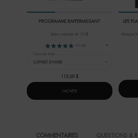
PROGRAMME RAFFERMISSANT
LIFE P
Valeur estimée de 153$
Masque hy
4.9
(96)
Choix de Taille
115,00 $
PROGRAMME RAFFERMISSANT
J'ACHÈTE
PDP Product Social Links Mobile
PDP Reviews
COMMENTAIRES
QUESTIONS & 