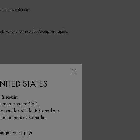
s cellules cutanées.
at. Pénétration rapide. Absorption rapide.
NITED STATES
à savoir:
XCLUSIVITÉ EN LIGNE
iement sont en CAD.
ue pour les résidents Canadiens
son en dehors du Canada.
hangez votre pays