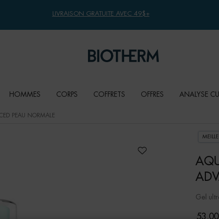
LIVRAISON GRATUITE AVEC 49$+
HOMMES
CORPS
COFFRETS
OFFRES
ANALYSE C
CED PEAU NORMALE
MEILL
AQU
ADV
Gel ult
53,00