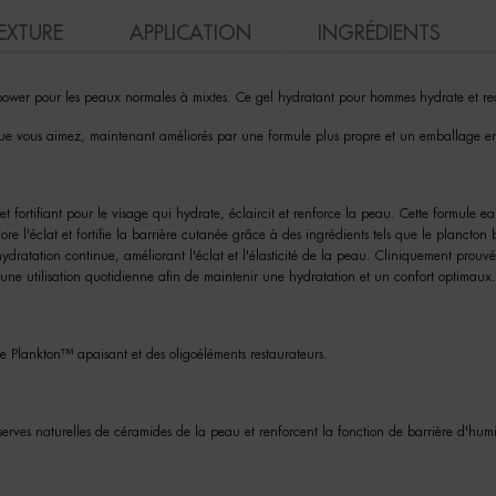
EXTURE
APPLICATION
INGRÉDIENTS
power pour les peaux normales à mixtes. Ce gel hydratant pour hommes hydrate et red
s que vous aimez, maintenant améliorés par une formule plus propre et un emballage e
fortifiant pour le visage qui hydrate, éclaircit et renforce la peau. Cette formule 
ore l'éclat et fortifie la barrière cutanée grâce à des ingrédients tels que le plancto
tation continue, améliorant l'éclat et l'élasticité de la peau. Cliniquement prouvé p
r une utilisation quotidienne afin de maintenir une hydratation et un confort optimaux.
e Plankton™ apaisant et des oligoéléments restaurateurs.
éserves naturelles de céramides de la peau et renforcent la fonction de barrière d'hu