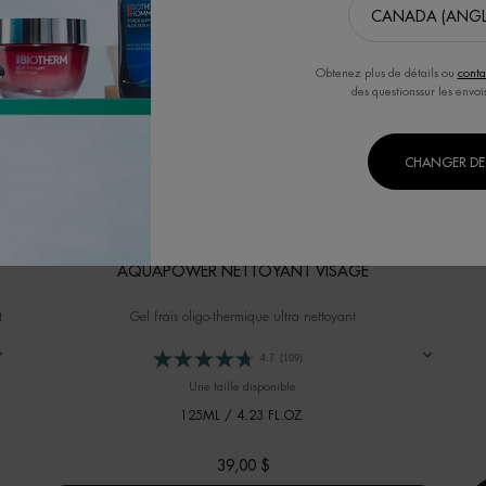
Obtenez plus de détails ou
conta
des questionssur les envoi
CHANGER DE 
AQUAPOWER NETTOYANT VISAGE
t
Gel frais oligo-thermique ultra nettoyant
4.7
(109)
Une taille disponible
125ML / 4.23 FL.OZ.
39,00 $