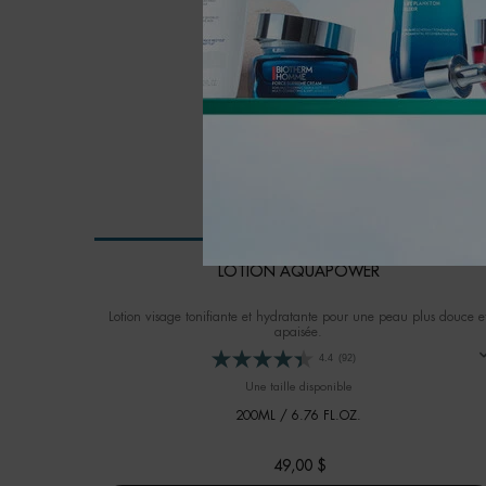
LOTION AQUAPOWER
Lotion visage tonifiante et hydratante pour une peau plus douce e
apaisée.
4.4
(92)
Une taille disponible
200ML / 6.76 FL.OZ.
49,00 $