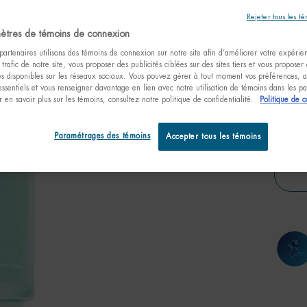
Rejeter tous les t
Découvr
Aquapow
ètres de témoins de connexion
artenaires utilisons des témoins de connexion sur notre site afin d’améliorer votre expérienc
 trafic de notre site, vous proposer des publicités ciblées sur des sites tiers et vous proposer
tés disponibles sur les réseaux sociaux. Vous pouvez gérer à tout moment vos préférences, a
essentiels et vous renseigner davantage en lien avec notre utilisation de témoins dans les 
 en savoir plus sur les témoins, consultez notre politique de confidentialité.
Politique de c
Select a size:
30ml t
1.01 fl
32,
Paramétrages des témoins
Accepter tous les témoins
Quanti
−