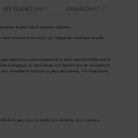
LIFE PLANKTON™
LIVRAISON ET RETOURS
ynamise la peau dès la première utilisation.
n verre innovant et éco-conçu qui intègre des matériaux recyclés.
eau-gel répond aux préoccupations de la peau masculine telles que la
n biotechnologique, le niacinamide et la barrière duo de céramides et
our revitaliser et renforcer la peau des hommes, il la laisse douce,
midité de la peau pour la rendre plus résistante, pour une peau