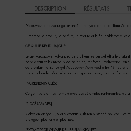
PDP Tabs
DESCRIPTION
RÉSULTATS
T
Découvrez le nouveau gel avancé ultra-hydratant et fortifiant Aqua
Il reprend le produit, le parfum, la texture et le fini emblématique
CE QUI LE REND UNIQUE:
Le gel Aquapower Advanced de Biotherm est un gel ultra-hydratant et 
perte d'eau et les niveaux de mélanine, renforce l'hydratation, améli
de provitamine B5. Le gel Aquapower Advanced offre 48 heures d'hydra
lisse et rebondie. Adapté à tous les types de peau, il est parfait pou
INGRÉDIENTS CLÉS:
Ce gel hydratant est formulé avec des céramides renforçantes, du Lif
[BIOCÉRAMIDES]
Riches en oméga 3, 6 et 9 essentiels, ils remplissent à nouveau les r
protégée, plus forte et plus lisse.
[EXTRAIT PROBIOTIQUE DE LIFE PLANKTON™]