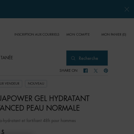
INSCRIPTION AUX COURRIELS
MON PANIER
0
MON COMPTE
0 PRODUCT IN CART
UTANÉE
Recherche
SHARE ON
SHARE ON FACEBOOK
SHARE ON TWITTER
SHARE ON PINTER
EUR VENDEUR
NOUVEAU
APOWER GEL HYDRATANT
ANCED PEAU NORMALE
ra-hydratant et fortifiant 48h pour hommes
 $