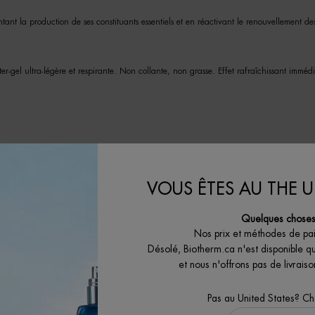
tant la production de ses constituants essentiels et en réactivant le renouvellement de
-gel ultra-légère et respirante. Non collante, non grasse. Effet rafraîchissant immédi
tine.
VOUS ÊTES AU THE U
Quelques choses 
TOP VENTES
E
Nos prix et méthodes de pa
Désolé, Biotherm.ca n'est disponible q
et nous n'offrons pas de livrai
Pas au United States? C