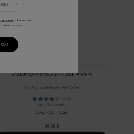
ctez-nous
si bvous avez
s internationaux.
PAYS
AQUAPOWER SOINS YEUX ANTI POCHES
Soin Hydratant Regard Anti-Poches
4.0
(11)
Une taille disponible
15ML / 0.51 FL.OZ.
39,00 $