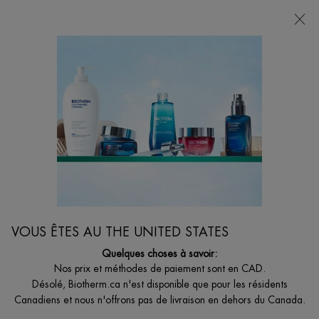
VOTRE CHOIX DE CADEAU AVEC ACHATS DE
135$ ET +
0
MON
0 PRODUCT I
BOUTIQUES
PANIER
Je suis à la recherche de...
Reche
Main content
...
Préoccupations Pour Le Corps
Eaux Et Fragrances
EAU VITAMINÉE ÉNERGIE ABRICOT
Fresh fragrance with apricot pulp accord, mandarin essence and
cedar notes
VOUS ÊTES AU THE UNITED STATES
68,00 $
Quelques choses à savoir:
L’Eau Vitaminée Énergie Abricot est une brume vitaminée fraîche et
...
Nos prix et méthodes de paiement sont en CAD.
Lire plus
Désolé, Biotherm.ca n'est disponible que pour les résidents
Canadiens et nous n'offrons pas de livraison en dehors du Canada.
4.6
(49)
Écrire un avis
Poser une question