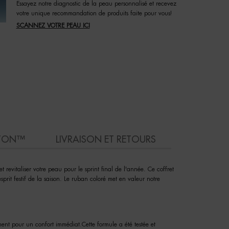
Essayez notre diagnostic de la peau personnalisé et recevez
votre unique recommandation de produits faite pour vous!
SCANNEZ VOTRE PEAU ICI
KTON™
LIVRAISON ET RETOURS
revitaliser votre peau pour le sprint final de l'année. Ce coffret
sprit festif de la saison. Le ruban coloré met en valeur notre
ment pour un confort immédiat.Cette formule a été testée et