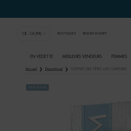
C$ - CA (FR)
BOUTIQUES
BESOIN D'AIDE?
EN VEDETTE
MEILLEURS VENDEURS
FEMMES
Main content
Accueil
Discontinué
COFFRET DES FÊTES LAIT CORPOREL
VALEUR 66$