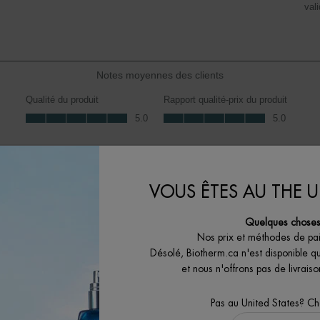
ommentaires avec 4 étoiles.
vali
éval
l'art
ommentaires avec 3 étoiles.
à
ommentaires avec 2 étoiles.
1
ommentaire avec 1 étoile.
étoil
Cett
Notes moyennes des clients
acti
ouvr
Qualité du produit
Rapport qualité-prix du produit
le
Qualité du produit, 5.0 sur 5
Rapport qualité-prix du produit, 5.0 sur
5.0
5.0
form
de
soum
VOUS ÊTES AU THE U
Quelques choses 
Nos prix et méthodes de pa
Désolé, Biotherm.ca n'est disponible q
et nous n'offrons pas de livrai
Pas au United States? C