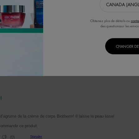
Obtenez plus de détails ou
conta
des questionssur les envoi
 holiday set
CHANGER DE 
lotion! Light and citrusy , I have used it for many years.
ogle
Signaler
(
0
)
!
 d’agrume de la crème de corps Biotherm! Il laisse la peau lisse!
commande ce produit.
Signaler
(
0
)