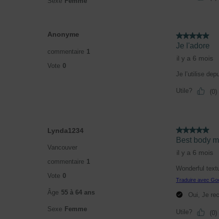
Sexe
Femme
Anonyme
5 étoile(s) sur 5.
Je l'adore
commentaire
1
il y a 6 mois
Vote
0
Je l’utilise de
Utile?
(
0
)
Lynda1234
5 étoile(s) sur 5.
Best body mo
Vancouver
il y a 6 mois
commentaire
1
Wonderful textu
Vote
0
Traduire avec Go
Âge
55 à 64 ans
Oui, Je re
Sexe
Femme
Utile?
(
0
)