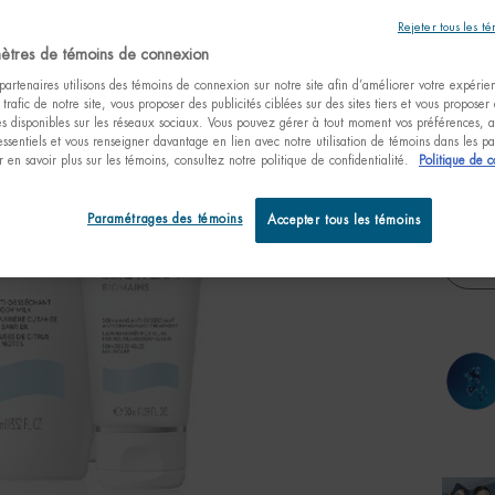
À vos m
Rejeter tous les t
hydratat
ètres de témoins de connexion
artenaires utilisons des témoins de connexion sur notre site afin d’améliorer votre expérienc
 trafic de notre site, vous proposer des publicités ciblées sur des sites tiers et vous proposer
tés disponibles sur les réseaux sociaux. Vous pouvez gérer à tout moment vos préférences, a
essentiels et vous renseigner davantage en lien avec notre utilisation de témoins dans les 
One taille only
Coffret
 en savoir plus sur les témoins, consultez notre politique de confidentialité.
Politique de c
fêtes
47,
Paramétrages des témoins
Accepter tous les témoins
Quanti
−