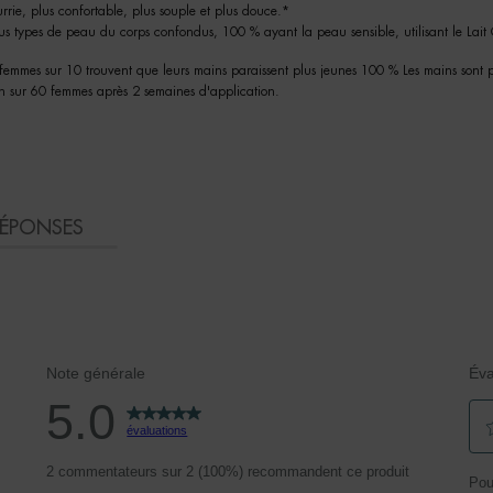
ie, plus confortable, plus souple et plus douce.*
s types de peau du corps confondus, 100 % ayant la peau sensible, utilisant le Lait
 femmes sur 10 trouvent que leurs mains paraissent plus jeunes 100 % Les mains sont p
on sur 60 femmes après 2 semaines d'application.
RÉPONSES
Note générale
Éva
5.0
évaluations
Séle
2 commentateurs sur 2 (100%) recommandent ce produit
ommentaires avec 5 étoiles.
Pou
pou