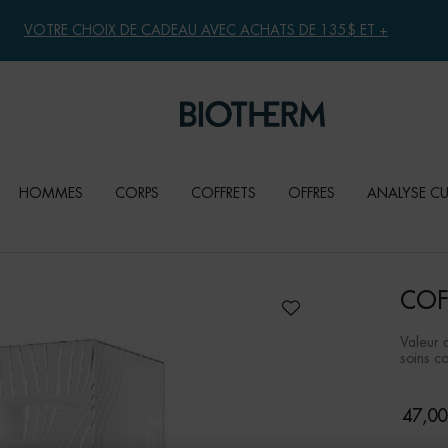
VOTRE CHOIX DE CADEAU AVEC ACHATS DE 135$ ET +
HOMMES
CORPS
COFFRETS
OFFRES
ANALYSE C
COF
Valeur 
soins co
47,00