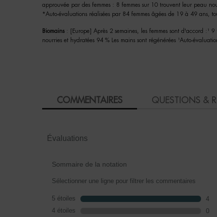
approuvée par des femmes : 8 femmes sur 10 trouvent leur peau nourr
*Auto-évaluations réalisées par 84 femmes âgées de 19 à 49 ans, tou
Biomains
: [Europe] Après 2 semaines, les femmes sont d'accord :¹ 9
nourries et hydratées 94 % Les mains sont régénérées ¹Auto-évaluati
PDP Slot 3 section Einstein complete your routine
How to apply
PDP BRAND VIDEO
Ingredient
faq
skincare Efficiency
COMPAREZ AVEC DES PRODUITS SIMILAIRES
PDP Slot 1 Section - You may also like
PDP Product Social Links Mobile
PDP Reviews
COMMENTAIRES
QUESTIONS & 
Évaluations
Sommaire de la notation
Sélectionner une ligne pour filtrer les commentaires
5 étoiles
étoiles
4
4 c
4 étoiles
étoiles
0