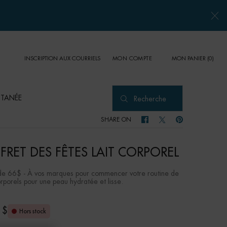
INSCRIPTION AUX COURRIELS
MON PANIER
0
MON COMPTE
0 PRODUCT IN CART
UTANÉE
Recherche
SHARE ON
SHARE ON FACEBOOK
SHARE ON TWITTER
SHARE ON PINTER
FRET DES FÊTES LAIT CORPOREL
de 66$ - À vos marques pour commencer votre routine de
rporels pour une peau hydratée et lisse.
 $
Hors stock