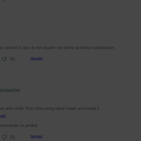
puis environ 5 ans et rien d'autre me donne la même satisfaction
Signaler
(
0
)
isturizer
re and smell. First time using hand cream and loved it.
ogle
commande ce produit.
Signaler
(
0
)