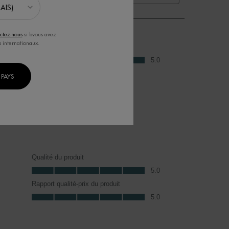
ctez-nous
si bvous avez
s internationaux.
Rapport qualité-prix du produit
Rapport qualité-prix du produit, 5.0 sur 5
5.0
PAYS
Qualité du produit
Qualité du produit, 5.0 sur 5
5.0
Rapport qualité-prix du produit
Rapport qualité-prix du produit, 5.0 sur 5
5.0