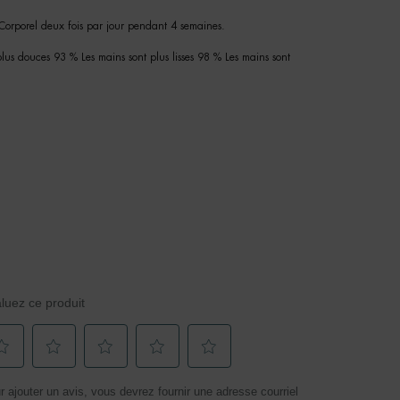
 Corporel deux fois par jour pendant 4 semaines.
lus douces 93 % Les mains sont plus lisses 98 % Les mains sont
luez ce produit
ctionnez
Sélectionnez
Sélectionnez
Sélectionnez
Sélectionnez
r ajouter un avis, vous devrez fournir une adresse courriel
r
pour
pour
pour
pour