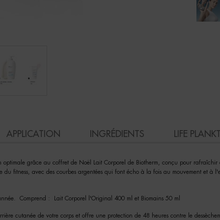
APPLICATION
INGRÉDIENTS
LIFE PLAN
optimale grâce au coffret de Noël Lait Corporel de Biotherm, conçu pour rafraîchir et 
ie du fitness, avec des courbes argentées qui font écho à la fois au mouvement et à l'e
d'année. Comprend : Lait Corporel l'Original 400 ml et Biomains 50 ml
arrière cutanée de votre corps et offre une protection de 48 heures contre le dessèche