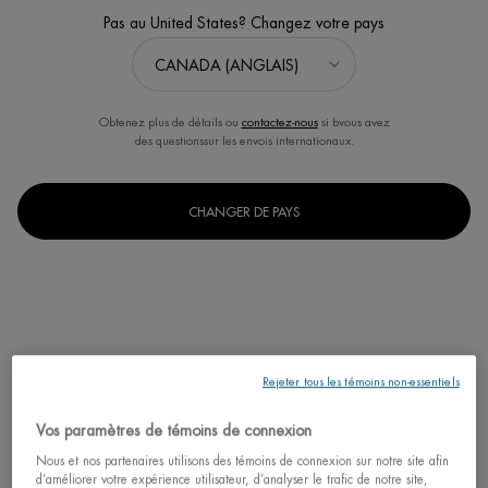
Pas au United States? Changez votre pays
Obtenez plus de détails ou
contactez-nous
si bvous avez
MEILLEUR VENDEUR
des questionssur les envois internationaux.
NOUVEAU
AQUAPOWER GEL
CHANGER DE PAYS
HYDRATANT ADVANCED PEAU
NORMALE
Gel ultra-hydratant et fortifiant 48h
pour hommes
4.5
(492)
Choix de Taille
Rejeter tous les témoins non-essentiels
53,00 $
Vos paramètres de témoins de connexion
AQUAPOWER GE
J'ACHÈTE
Nous et nos partenaires utilisons des témoins de connexion sur notre site afin
d’améliorer votre expérience utilisateur, d’analyser le trafic de notre site,