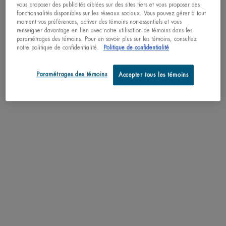
vous proposer des publicités ciblées sur des sites tiers et vous proposer des
EXCLUSIVITÉ EN
fonctionnalités disponibles sur les réseaux sociaux. Vous pouvez gérer à tout
LIGNE
moment vos préférences, activer des témoins non-essentiels et vous
renseigner davantage en lien avec notre utilisation de témoins dans les
paramétrages des témoins. Pour en savoir plus sur les témoins, consultez
notre politique de confidentialité.
Politique de confidentialité
Paramétrages des témoins
Accepter tous les témoins
20% DE RABAIS
MEILLEUR VENDEUR
ENSEMBLE LAIT DE DOUCHE ET
LAIT CORPOREL
LAIT CORPOREL​
Douche lactée nettoyante et Lait
Lait corporel anti-dessèchement aux
corporel anti-dessèchement
extraits d'agrumes
0.0
(0)
4.8
(944)
Une taille disponible
400ML / 13.52 FL.OZ.
Old price
93,00 $
New price
74,40 $
47,00 $