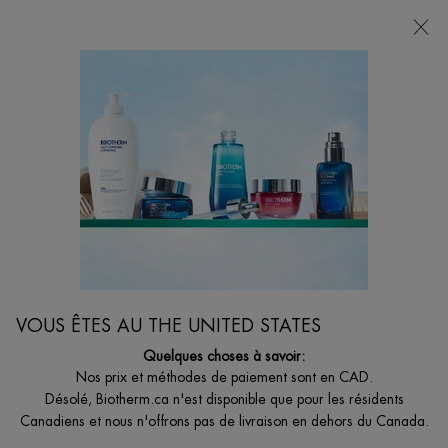
VOTRE CHOIX DE CADEAU AVEC ACHATS DE
135$ ET +
0
MON
0 PRODUCT I
BOUTIQUES
PANIER
Je suis à la recherche de...
Reche
Main content
Il n’y a pas de résultats trouvés
PRODUITS (190)
Sort:
VOUS ÊTES AU THE UNITED STATES
Quelques choses à savoir:
Nos prix et méthodes de paiement sont en CAD.
Désolé, Biotherm.ca n'est disponible que pour les résidents
Canadiens et nous n'offrons pas de livraison en dehors du Canada.