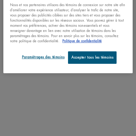
Lait corporel anti-dessèchement
Nous et nos partenaires utilisons des témoins de connexion sur notre site afin
aux extraits d'agrumes
d’améliorer votre expérience utilisateur, d’analyser le trafic de notre site,
vous proposer des publicités ciblées sur des sites tiers et vous proposer des
4.8
(944)
fonctionnalités disponibles sur les réseaux sociaux. Vous pouvez gérer à tout
Une taille disponible
moment vos préférences, activer des témoins non-essentiels et vous
renseigner davantage en lien avec notre utilisation de témoins dans les
400ML / 13.52 FL.OZ.
paramétrages des témoins. Pour en savoir plus sur les témoins, consultez
notre politique de confidentialité.
Politique de confidentialité
47,00 $
Paramétrages des témoins
Accepter tous les témoins
LAIT CORPOREL
J'ACHÈTE
NEW
DESIGN,
SAME
FORMULA