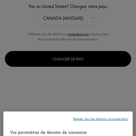
Pas au United States? Changez votre pays
...
CORPS
Catégories Pour Le Corps
Sort:
AFFINER
FILTERS MENU
Obtenez plus de détails ou
contactez-nous
si bvous avez
6 produits
Comparer les produits
des questionssur les envois internationaux.
CHANGER DE PAYS
MEILLEUR VENDEUR
Rejeter tous les témoins non-essentiels
LAIT CORPOREL
Vos paramètres de témoins de connexion