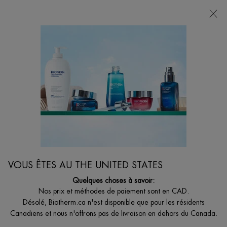
VOTRE CHOIX DE CADEAU AVEC ACHATS DE
135$ ET +
0
MON
0 PRODUCT I
BOUTIQUES
PANIER
Je suis à la recherche de...
Reche
Main content
HYDRATANTS
Soignez votre corps d'une sécheresse extrême et hydratez votre peau avec des
VOUS ÊTES AU THE UNITED STATES
parfums uniques et addictifs, bons pour le corps et l'esprit.
Quelques choses à savoir:
Nos prix et méthodes de paiement sont en CAD.
Désolé, Biotherm.ca n'est disponible que pour les résidents
Canadiens et nous n'offrons pas de livraison en dehors du Canada.