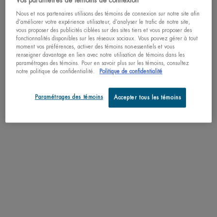
Vos paramètres de témoins de connexion
Nous et nos partenaires utilisons des témoins de connexion sur notre site afin
d’améliorer votre expérience utilisateur, d’analyser le trafic de notre site,
vous proposer des publicités ciblées sur des sites tiers et vous proposer des
fonctionnalités disponibles sur les réseaux sociaux. Vous pouvez gérer à tout
moment vos préférences, activer des témoins non-essentiels et vous
renseigner davantage en lien avec notre utilisation de témoins dans les
paramétrages des témoins. Pour en savoir plus sur les témoins, consultez
notre politique de confidentialité.
Politique de confidentialité
Paramétrages des témoins
Accepter tous les témoins
NOUVEAU
BIOSOURCE EAU MICELLAIRE
NETTOYANTE
MEILLEUR VENDEUR
Nettoyant + démaquillant visage et
CRÈME AQUASOURCE HYDRA
yeux
BARRIER AVEC CERAMIDES
4.6
(31)
BRAVEZ LE FROID - La crème
Une taille disponible
Aquasource Hydra Barrier offre 72
heures d'hydratation tout en fortifiant
200ML / 6.76 FL.OZ.
4.7
(290)
votre peau pour une barrière plus
forte et plus saine. Cette crème
Choix de Taille
barrière hydratante est conçue pour