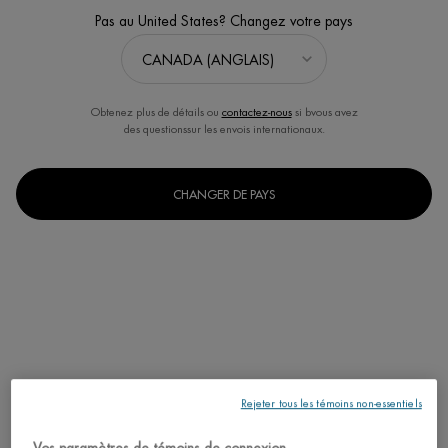
Pas au United States? Changez votre pays
Obtenez plus de détails ou
contactez-nous
si bvous avez
des questionssur les envois internationaux.
MEILLEUR VENDEUR
CHANGER DE PAYS
LIFE PLANKTON ESSENCE
VISAGE
Essence pour le visage convenant à
tous les types de peau
4.6
(202)
Une taille disponible
125ML / 4.23 FL.OZ.
95,00 $
Rejeter tous les témoins non-essentiels
LIFE PLANKTON
J'ACHÈTE