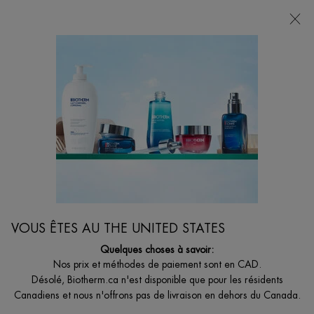
VOTRE CHOIX DE CADEAU AVEC ACHATS DE
135$ ET +
0
MON
0 PRODUCT I
BOUTIQUES
PANIER
Je suis à la recherche de...
Reche
Main content
Sensibilité de la peau
...
FEMMES
Préoccupations De Peau Pour Femmes
Sort:
AFFINER
FILTERS MENU
VOUS ÊTES AU THE UNITED STATES
Quelques choses à savoir:
4 produits
Nos prix et méthodes de paiement sont en CAD.
Désolé, Biotherm.ca n'est disponible que pour les résidents
Canadiens et nous n'offrons pas de livraison en dehors du Canada.