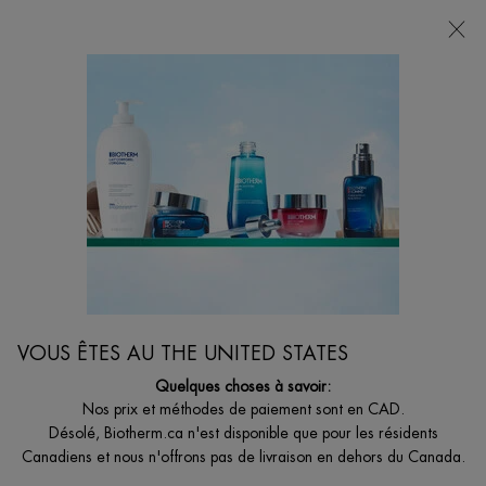
0
MON
0 PRODUCT I
BOUTIQUES
PANIER
Je suis à la recherche de...
Reche
Main content
Accueil
HOMMES
AQUAPOWER GEL HYDRATANT ADVANCED PEAU
SÈCHE
Gel visage hydratant conçu pour les hommes, pour lutter contre le
dessèchement & les agressions extérieures.
53,00 $
VOUS ÊTES AU THE UNITED STATES
CE QUI LE REND UNIQUE: Découvrez le gel Aquapower Confort
Quelques choses à savoir:
ultra-hydratant et nourissa ...
Lire plus
Nos prix et méthodes de paiement sont en CAD.
Désolé, Biotherm.ca n'est disponible que pour les résidents
4.7
(205)
Écrire un avis
Poser une question
Canadiens et nous n'offrons pas de livraison en dehors du Canada.