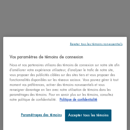
CE QUI LE REND UNIQUE:
Découvrez le gel Aquapower Confort ultra-hydratant et nourissant pour peaux
sèches. Ce gel hydratant pour hommes combat la sècheresse et protège contre
les agressions urbaines.
Il reprend le produit, le parfum, la texture et le fini emblématiques que vous
aimez, maintenant améliorés par une formule plus propre et un emballage en
Rejeter tous les témoins non-essentiels
verre innovant et éco-conçu qui intègre des matériaux recyclés.
Vos paramètres de témoins de connexion
Testé sous
contrôle
Nous et nos partenaires utilisons des témoins de connexion sur notre site afin
dermatologique
d’améliorer votre expérience utilisateur, d’analyser le trafic de notre site,
et testé sur peau
vous proposer des publicités ciblées sur des sites tiers et vous proposer des
sensible (100%).
fonctionnalités disponibles sur les réseaux sociaux. Vous pouvez gérer à tout
moment vos préférences, activer des témoins non-essentiels et vous
renseigner davantage en lien avec notre utilisation de témoins dans les
paramétrages des témoins. Pour en savoir plus sur les témoins, consultez
notre politique de confidentialité.
Politique de confidentialité
Paramétrages des témoins
Accepter tous les témoins