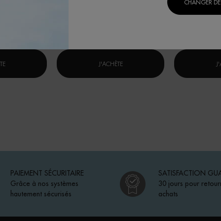
CHANGER DE 
60ML /
120,00 $
9
 $
AQUAPOWER GEL HYDRATANT ADVANCED PEAU NORMALE
SÉRUM RÉGÉNÉRANT LIFE PLANK
TE
J'ACHÈTE
J
PAIEMENT SÉCURITAIRE
SATISFACTION GU
Grâce à nos systèmes
30 jours pour retour
hautement sécurisés
achats