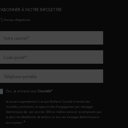
'ABONNER À NOTRE INFOLETTRE
*)
champs obligatoires
Votre courriel
*
Code postal
*
Téléphone portable
Oui, je m'inscris aux
Courriels*
Je consens expressément à ce que Biotherm Canada m’envoie des
nouvelles, promotions, et opportunités d’engagement par messages
électroniques (ex. par courriel, SMS ou médias sociaux). Je comprends que
je peux me désabonner de certains ou tous ces messages électroniques à
*
tout moment.