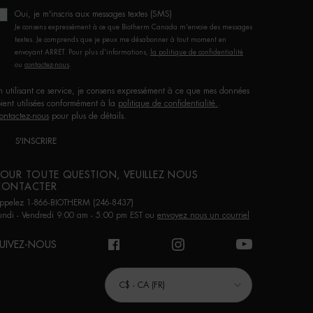
Oui, je m'inscris aux messages textes (SMS)
Je consens expressément à ce que Biotherm Canada m'envoie des messages
textes. Je comprends que je peux me désabonner à tout moment en
envoyant ARRET. Pour plus d'informations,
la politique de confidentialité
ou
contactez-nous
.
n utilisant ce service, je consens expressément à ce que mes données
oient utilisées conformément à la
politique de confidentialité.
.
ontactez-nous
pour plus de détails.
S'INSCRIRE
OUR TOUTE QUESTION, VEUILLEZ NOUS
CONTACTER
ppelez 1-866-BIOTHERM (246-8437)
undi - Vendredi 9:00 am - 5:00 pm EST ou
envoyez nous un courriel
UIVEZ-NOUS
URCHASE OPTION
C$ - CA (FR)