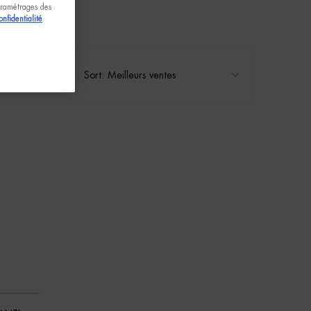
paramétrages des
onfidentialité
2 produits
Sort: