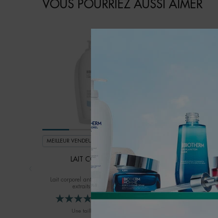
VOUS POURRIEZ AUSSI AIMER
MEILLEUR VENDEUR
MEILLEUR VENDEUR
NOUVEAU
LAIT CORPOREL
AQUAPOWER GEL
ADVANCED PEA
Lait corporel anti-dessèchement aux
extraits d'agrumes
Gel ultra-hydratant et 
homme
4.8
(944)
Une taille disponible