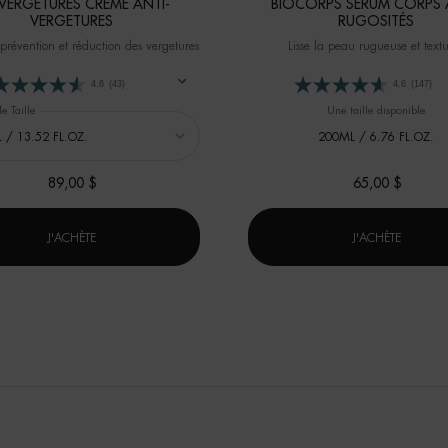
VERGETURES CRÈME ANTI-
BIOCORPS SÉRUM CORPS 
VERGETURES
RUGOSITÉS
prévention et réduction des vergetures
Lisse la peau rugueuse et text
4.6
(43)
4.6
(147)
e Taille
Une taille disponible
200ML / 6.76 FL.OZ.
89,00 $
65,00 $
BIOVERGETURES CRÈME ANTI-VERGETURES
BIOCOR
J'ACHÈTE
J'ACHÈTE