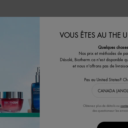
VOUS ÊTES AU THE U
Quelques choses 
Nos prix et méthodes de pa
Désolé, Biotherm.ca n'est disponible q
et nous n'offrons pas de livrai
Pas au United States? C
MEILLEUR VENDEUR
MEILLEUR VEND
SÉRUM RÉGÉNÉRANT LIFE
FORCE SUPREM
PLANKTON™
 HYDRATANT
U NORMALE
Sérum régénérant Life Plankton :
Sérum anti âge 
Obtenez plus de détails ou
conta
atténuez les 10 signes de vieillissement
Xylane, Pept
des questionssur les envoi
fortifiant 48h pour
grâce à notre PROGRAMME
s
4.5
(2466)
RÉGÉNÉRANT: régénérez, lissez et
radiez!
4.5
(492)
Choix de Taille
Une tai