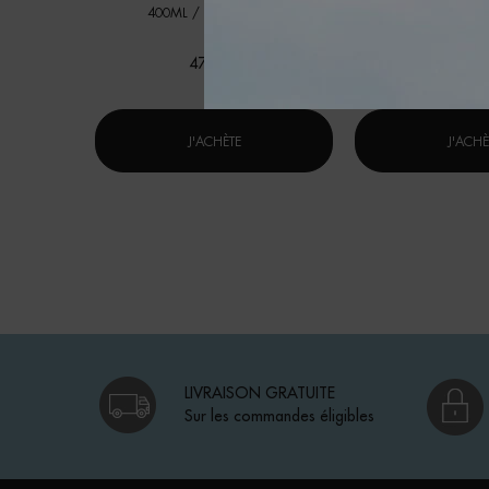
Choix de Taille
400ML / 13.52 FL.OZ.
47,00 $
53,00
LAIT CORPOREL
J'ACHÈTE
J'ACHÈ
LIVRAISON GRATUITE
Sur les commandes éligibles