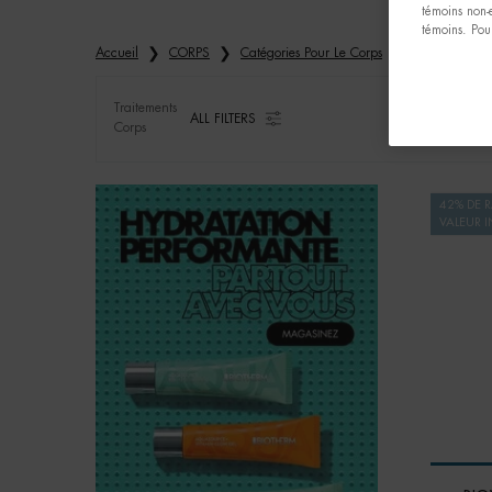
témoins non-
témoins. Pour
Accueil
CORPS
Catégories Pour Le Corps
Traitements C
Traitements
ALL FILTERS
Corps
ALL FILTERS MENU
42% DE R
VALEUR I