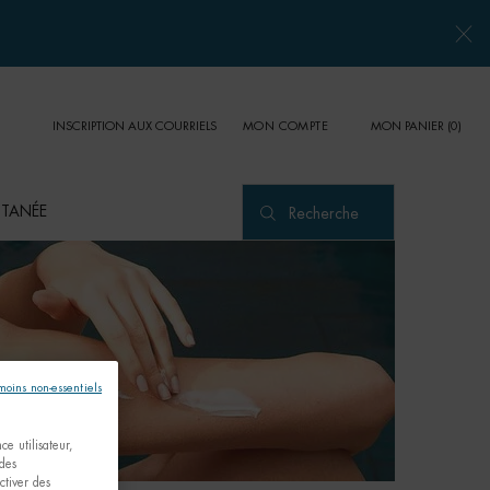
INSCRIPTION AUX COURRIELS
MON PANIER
0
MON COMPTE
0 PRODUCT IN CART
UTANÉE
Recherche
émoins non-essentiels
e utilisateur,
 des
ctiver des