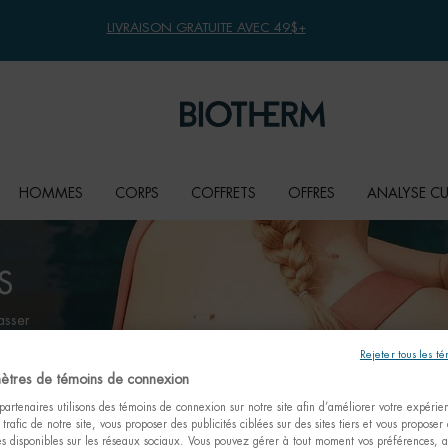
LIVRAISON GRATUITE AVEC 49$+
HOMMES
CORPS
COFFRETS
OFFRES
ANALYSE C
S
asser
point une
Rejeter tous les t
 le ventre,
ètres de témoins de connexion
artenaires utilisons des témoins de connexion sur notre site afin d’améliorer votre expérienc
 trafic de notre site, vous proposer des publicités ciblées sur des sites tiers et vous proposer
tés disponibles sur les réseaux sociaux. Vous pouvez gérer à tout moment vos préférences, a