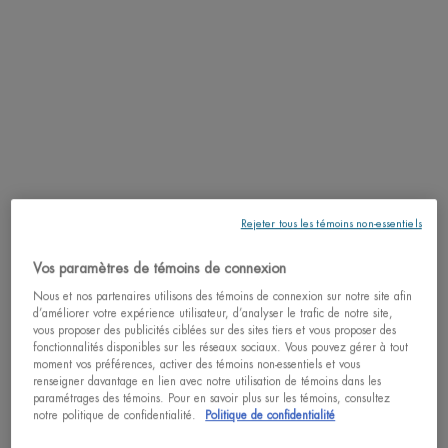
SCANNEZ VOTRE PEAU ICI
PDP Tabs
DESCRIPTION
Ce qui la rend unique
: Une crème pour les mains et les ongles conçue pour un
soin supérieur. Elle mélange les parfums revitalisants du pamplemousse, de
l'orange douce et du freesia pour des mains rafraîchies et revitalisées.
Bénéfices
: 94% ont constaté des mains plus éclatantes et lumineuses.*
Rejeter tous les témoins non-essentiels
Ingrédients
: Formulée avec du
niacinamide
, pour éclaircir et unifier le teint, de
Vos paramètres de témoins de connexion
la
vitamine E
, pour protéger contre le vieillissement de la peau, et du
Life
Plankton
, pour renouveller les cellules de la peau.
Nous et nos partenaires utilisons des témoins de connexion sur notre site afin
d’améliorer votre expérience utilisateur, d’analyser le trafic de notre site,
Durabilité
: Bonne pour la peau, bonne pour les océans - ce produit est
vous proposer des publicités ciblées sur des sites tiers et vous proposer des
conforme aux engagements de Biotherm. La formule de Biomains Eau
fonctionnalités disponibles sur les réseaux sociaux. Vous pouvez gérer à tout
moment vos préférences, activer des témoins non-essentiels et vous
Vitaminée est 100%
végane
.
renseigner davantage en lien avec notre utilisation de témoins dans les
paramétrages des témoins. Pour en savoir plus sur les témoins, consultez
Application
: Déposez une petite quantité sur le dos d'une main. Appliquez la
notre politique de confidentialité.
Politique de confidentialité
crème rajeunissante pour les mains sur les deux mains par de légers
mouvements, en insistant sur les zones sujettes au dessèchement. Faire pénétrer