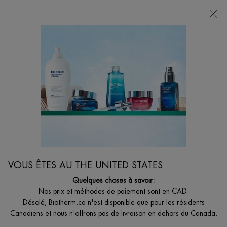
VOTRE CHOIX DE CADEAU AVEC ACHATS DE
135$ ET +
0
MON
0 PRODUCT I
BOUTIQUES
PANIER
Je suis à la recherche de...
Reche
Main content
Accueil
CORPS
BIOMAINS EAU VITAMINÉE
Soin éclaircissant pour les mains et les ongles avec du niacinamide
19,00 $
VOUS ÊTES AU THE UNITED STATES
Ce qui la rend unique: Une crème pour les mains et les ongles
Quelques choses à savoir:
conçue pour un soin sup& ...
Lire plus
Nos prix et méthodes de paiement sont en CAD.
Désolé, Biotherm.ca n'est disponible que pour les résidents
4.6
(5)
Écrire un avis
Poser une question
Canadiens et nous n'offrons pas de livraison en dehors du Canada.