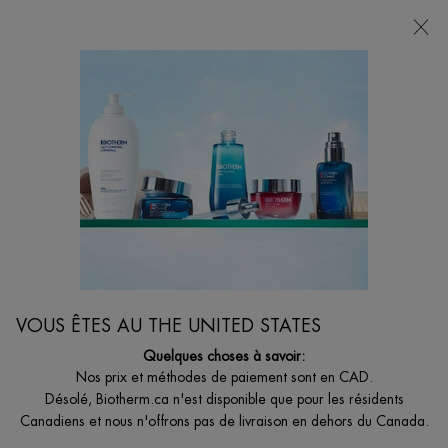
LIVRAISON GRATUITE AVEC 49$+
0
MON
0 PRODUCT I
BOUTIQUES
PANIER
Je suis à la recherche de...
Reche
Main content
Accueil
CORPS
ROLL-ON DEO PURE INVISIBLE
Roll-on anti-transpirant 48H
33,00 $
VOUS ÊTES AU THE UNITED STATES
Roll-on anti-transpirant 48h au complexe apaisant. Anti traces
Quelques choses à savoir:
blanches et jaunes. La seule trace l ...
Lire plus
Nos prix et méthodes de paiement sont en CAD.
Désolé, Biotherm.ca n'est disponible que pour les résidents
4.8
(37)
Écrire un avis
Poser une question
Canadiens et nous n'offrons pas de livraison en dehors du Canada.