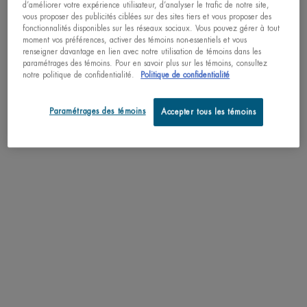
d’améliorer votre expérience utilisateur, d’analyser le trafic de notre site,
vous proposer des publicités ciblées sur des sites tiers et vous proposer des
LIVRAISON ET RETOURS
fonctionnalités disponibles sur les réseaux sociaux. Vous pouvez gérer à tout
moment vos préférences, activer des témoins non-essentiels et vous
renseigner davantage en lien avec notre utilisation de témoins dans les
paramétrages des témoins. Pour en savoir plus sur les témoins, consultez
COMPLETEZ LA ROUTINE
PDP Slot 3 section Einstein complete your routine
notre politique de confidentialité.
Politique de confidentialité
Découvrez des formules efficaces pour améliorer votre routine.
Paramétrages des témoins
Accepter tous les témoins
EXCLUSIVITÉ
BIOTHERM.C
LE DÉODORANT PAR
DEO PURE
STICK D
LAIT CORPOREL
DÉODORANT NATURAL
PROTECT
Anti-transpirant à bille 48h
Déodorant soin 24 heures
Stick anti-tr
certifié Bio
complexe miné