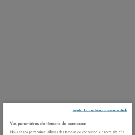
SCANNEZ VOTRE PEAU ICI
PDP Tabs
DESCRIPTION
Roll-on anti-transpirant 48h au complexe apaisant. Anti traces blanches et
jaunes. La seule trace laissée par Deo Pure Invisible est un parfum subtilement
frais et floral.
RÉSULTATS
TEXTURE
APPLICATION
Rejeter tous les témoins non-essentiels
INGRÉDIENTS
Vos paramètres de témoins de connexion
LIFE PLANKTON™
Nous et nos partenaires utilisons des témoins de connexion sur notre site afin