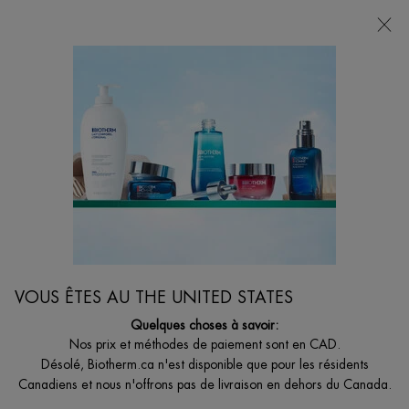
VOTRE CHOIX DE CADEAU AVEC ACHATS DE
135$ ET +
0
MON
0 PRODUCT I
BOUTIQUES
PANIER
Je suis à la recherche de...
Reche
Main content
Accueil
HOMMES
NOUVEAU
SÉRUM FORCE SUPREME REBOOT SHOT
VOUS ÊTES AU THE UNITED STATES
Un sérum à la vitamine C pure à 12 %, spécialement conçu pour le
visage et le contour des yeux des hommes.
Quelques choses à savoir:
69,00 $
Nos prix et méthodes de paiement sont en CAD.
Désolé, Biotherm.ca n'est disponible que pour les résidents
Un sérum à la vitamine C pure à 12 %, spécialement conçu pour le
Canadiens et nous n'offrons pas de livraison en dehors du Canada.
visage et le contour des yeux des h ...
Lire plus