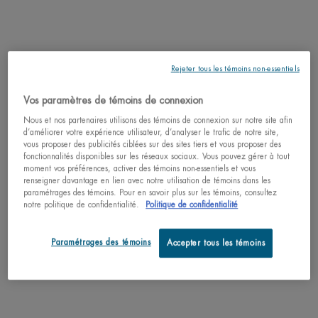
Comprenez la nature spécifique de votre peau
Essayez notre diagnostic de la peau personnalisé et recevez
votre unique recommandation de produits faite pour vous!
SCANNEZ VOTRE PEAU ICI
Rejeter tous les témoins non-essentiels
Vos paramètres de témoins de connexion
PDP Tabs
Nous et nos partenaires utilisons des témoins de connexion sur notre site afin
DESCRIPTION
d’améliorer votre expérience utilisateur, d’analyser le trafic de notre site,
vous proposer des publicités ciblées sur des sites tiers et vous proposer des
Un sérum à la vitamine C pure à 12 %, spécialement conçu pour le visage et
fonctionnalités disponibles sur les réseaux sociaux. Vous pouvez gérer à tout
le contour des yeux des hommes.
moment vos préférences, activer des témoins non-essentiels et vous
renseigner davantage en lien avec notre utilisation de témoins dans les
Ce qui est unique:
paramétrages des témoins. Pour en savoir plus sur les témoins, consultez
Force Supreme Reboot Shot est un sérum à 12 % de vitamine C pure
notre politique de confidentialité.
Politique de confidentialité
spécialement conçu pour le visage et le contour des yeux des hommes. Ce
sérum anti-fatigue à la vitamine C combat les 10 signes de fatigue du visage et
des yeux chez l'homme. Les hommes ont généralement une production de
Paramétrages des témoins
Accepter tous les témoins
sébum plus importante et des pores plus visibles, ce qui se traduit par une peau
plus terne et une texture inégale. Spécialement formulé pour la peau
masculine, ce sérum revitalisant et anti-rides offre un effet de réveil complet
pour l'ensemble du visage et du contour des yeux. Au fil du temps, le contour
des yeux paraît plus lumineux, la peau terne est revitalisée et les ridules sont
lissées pour une peau visiblement reposée et d'apparence plus jeune. Le grain