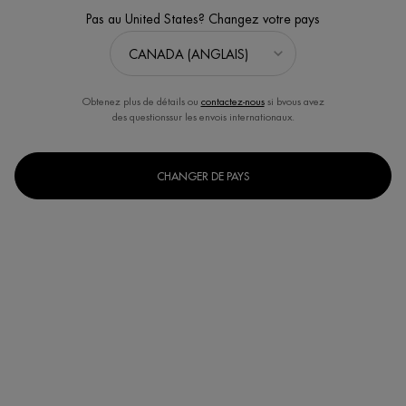
Pas au United States? Changez votre pays
2.3
(3)
Écrire un avis
Poser une question
Obtenez plus de détails ou
contactez-nous
si bvous avez
des questionssur les envois internationaux.
CHANGER DE PAYS