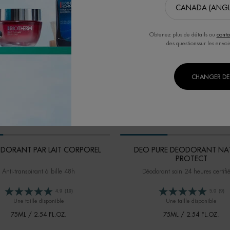
Obtenez plus de détails ou
conta
des questionssur les envoi
CHANGER DE 
ODORANT PAR LAIT CORPOREL
DEO PURE DÉODORANT NA
PROTECT
Anti-transpirant à bille 48h
Déodorant soin 24 heures certifié
4.9
(19)
5.0
(9)
Une taille disponible
Une taille disponible
75ML / 2.54 FL.OZ.
75ML / 2.54 FL.OZ.