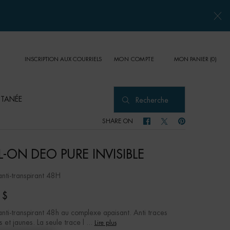
INSCRIPTION AUX COURRIELS
MON PANIER
0
MON COMPTE
0 PRODUCT IN CART
UTANÉE
Recherche
SHARE ON
SHARE ON FACEBOOK
SHARE ON TWITTER
SHARE ON PINTER
L-ON DEO PURE INVISIBLE
anti-transpirant 48H
 $
anti-transpirant 48h au complexe apaisant. Anti traces
 et jaunes. La seule trace l ...
Lire plus