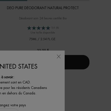
DEO PURE DÉODORANT NATURAL PROTECT
Déodorant soin 24 heures certifié Bio
5.0
(9)
Une taille disponible
75ML / 2.54 FL.OZ.
33,00 $
DEO PURE DÉODORANT NATURAL PROTECT
J'ACHÈTE
NITED STATES
à savoir:
iement sont en CAD.
ue pour les résidents Canadiens
son en dehors du Canada.
hangez votre pays