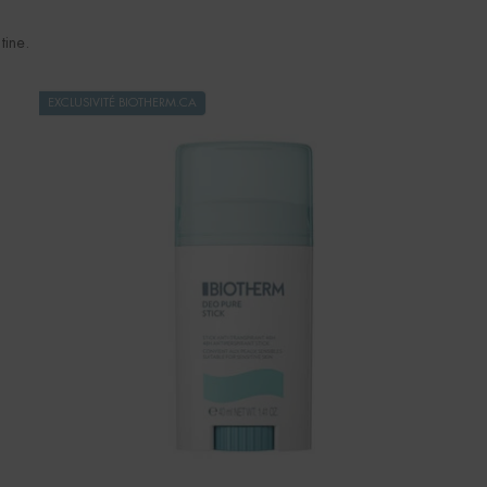
tine.
EXCLUSIVITÉ BIOTHERM.CA