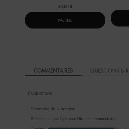
33,00 $
ROLL ON DEO PURE
J'ACHÈTE
PDP Product Social Links Mobile
PDP Reviews
COMMENTAIRES
QUESTIONS & 
Évaluations
Sommaire de la notation
Sélectionner une ligne pour filtrer les commentaires