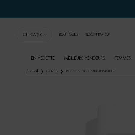
C$ - CA (FR)
BOUTIQUES
BESOIN D'AIDE?
EN VEDETTE
MEILLEURS VENDEURS
FEMMES
Main content
Accueil
CORPS
ROLL-ON DEO PURE INVISIBLE