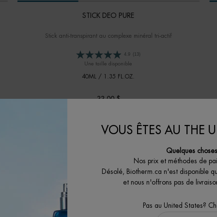
STICK DEO PURE
Stick anti-transpirant au complexe minéral tri-actif
4.9
(13)
Une taille disponible
40ML / 1.35 FL.OZ.
33,00 $
CORPOREL
STICK DEO PURE
J'ACHÈTE
VOUS ÊTES AU THE U
Quelques choses 
Nos prix et méthodes de pa
Désolé, Biotherm.ca n'est disponible q
et nous n'offrons pas de livrai
Pas au United States? C