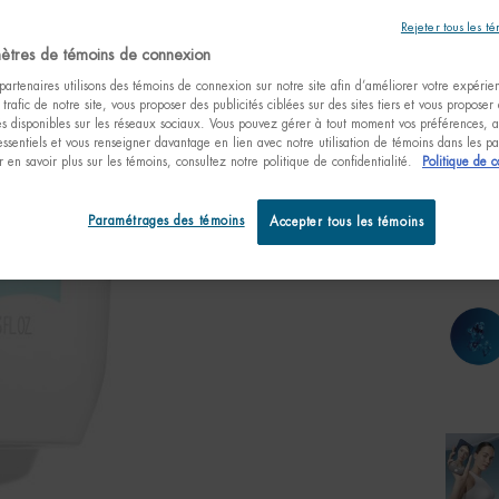
Rejeter tous les t
ètres de témoins de connexion
artenaires utilisons des témoins de connexion sur notre site afin d’améliorer votre expérienc
One taille only
 trafic de notre site, vous proposer des publicités ciblées sur des sites tiers et vous proposer
75ml /
tés disponibles sur les réseaux sociaux. Vous pouvez gérer à tout moment vos préférences, a
fl.oz.
essentiels et vous renseigner davantage en lien avec notre utilisation de témoins dans les 
33,
 en savoir plus sur les témoins, consultez notre politique de confidentialité.
Politique de c
Quanti
−
Paramétrages des témoins
Accepter tous les témoins