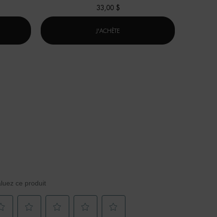
33,00 $
E DÉODORANT NATURAL PROTECT
STICK DEO PURE
J'ACHÈTE
luez ce produit