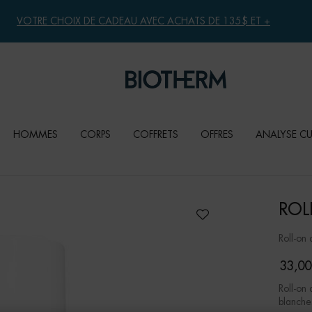
VOTRE CHOIX DE CADEAU AVEC ACHATS DE 135$ ET +
HOMMES
CORPS
COFFRETS
OFFRES
ANALYSE C
ROL
Roll-on 
33,00
Roll-on 
blanches