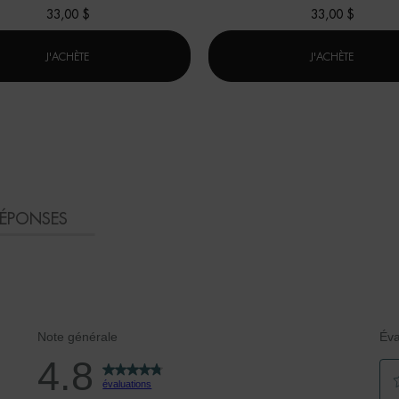
33,00 $
33,00 $
LE DÉODORANT PAR LAIT CORPOREL
DEO PUR
J'ACHÈTE
J'ACHÈTE
RÉPONSES
Note générale
Éva
4.8
évaluations