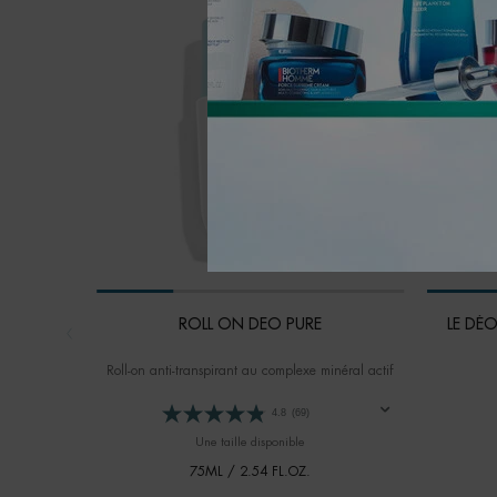
ROLL ON DEO PURE
LE DÉ
Roll-on anti-transpirant au complexe minéral actif
4.8
(69)
Une taille disponible
75ML / 2.54 FL.OZ.